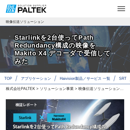
映像伝送ソリューション
Starlinkを2台使ってPath
Redundancy構成の映像を
Makito X4 デコーダで受信して
みた
TOP
アプリケーション
Haivision製品／サービス 一覧
SRT
株式会社PALTEK
>
ソリューション事業
>
映像伝送ソリューション
>
技