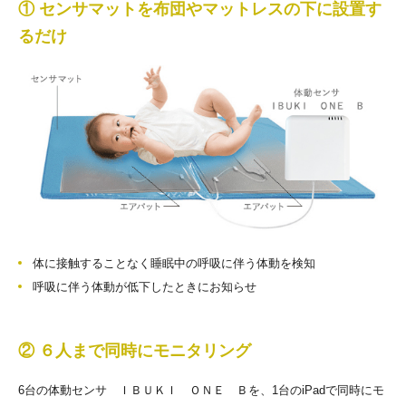
① センサマットを布団やマットレスの下に設置す
るだけ
体に接触することなく睡眠中の呼吸に伴う体動を検知
呼吸に伴う体動が低下したときにお知らせ
② ６人まで同時にモニタリング
6台の体動センサ ＩＢＵＫＩ ＯＮＥ Ｂを、1台のiPadで同時にモ