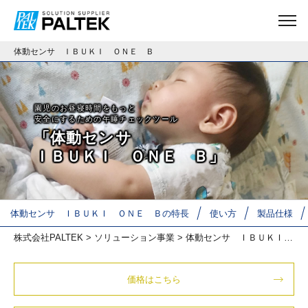
体動センサ ＩＢＵＫＩ ＯＮＥ Ｂ
園児のお昼寝時間をもっと
安全にするための午睡チェックツール
「体動センサ
ＩＢＵＫＩ ＯＮＥ Ｂ」
体動センサ ＩＢＵＫＩ ＯＮＥ Ｂの特長
使い方
製品仕様
株式会社PALTEK
>
ソリューション事業
> 体動センサ ＩＢＵＫＩ ＯＮＥ Ｂ
価格はこちら