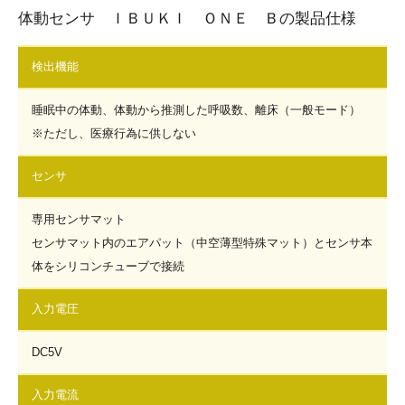
体動センサ ＩＢＵＫＩ ＯＮＥ Ｂの製品仕様
検出機能
睡眠中の体動、体動から推測した呼吸数、離床（一般モード）
※ただし、医療行為に供しない
センサ
専用センサマット
センサマット内のエアパット（中空薄型特殊マット）とセンサ本
体をシリコンチューブで接続
入力電圧
DC5V
入力電流