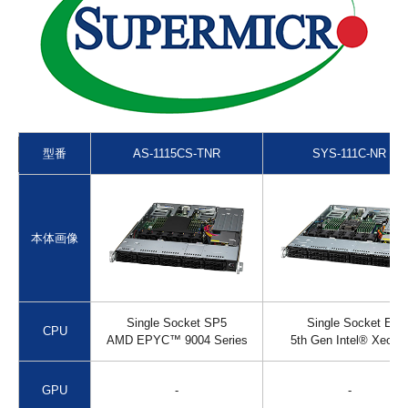
型番
AS-1115CS-TNR
SYS-111C-NR
左右にスクロールしてご覧ください
左右にスワイプしてご覧ください
本体画像
Single Socket SP5
Single Socket E
CPU
AMD EPYC™ 9004 Series
5th Gen Intel® Xeon®
GPU
-
-