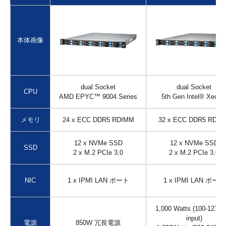
本体画像
dual Socket
dual Socket
CPU
AMD EPYC™ 9004 Series
5th Gen Intel® Xeon
メモリ
24 x ECC DDR5 RDIMM
32 x ECC DDR5 RDI
12 x NVMe SSD
12 x NVMe SSD
SSD
2 x M.2 PCIe 3.0
2 x M.2 PCIe 3.0
NIC
1 x IPMI LAN ポート
1 x IPMI LAN ポート
1,000 Watts (100-127V
input)
電源
850W 冗長電源