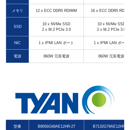
メモリ
12 x ECC DDR5 RDIMM
16 x ECC DDR5 RDIM
10 x NVMe SSD
10 x NVMe SSD
SSD
2 x M.2 PCIe 3.0
2 x M.2 PCIe 3.0
NIC
1 x IPMI LAN ポート
1 x IPMI LAN ポート
電源
860W 冗長電源
860W 冗長電源
型番
B8056G68AE12HR-2T
B7132G79AE12HR-2
左右にスクロールしてご覧ください
左右にスワイプしてご覧ください