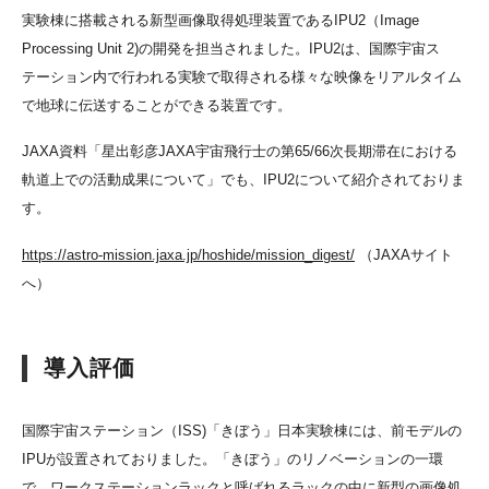
実験棟に搭載される新型画像取得処理装置であるIPU2（Image
Processing Unit 2)の開発を担当されました。IPU2は、国際宇宙ス
テーション内で行われる実験で取得される様々な映像をリアルタイム
で地球に伝送することができる装置です。
JAXA資料「星出彰彦JAXA宇宙飛行士の第65/66次長期滞在における
軌道上での活動成果について」でも、IPU2について紹介されておりま
す。
https://astro-mission.jaxa.jp/hoshide/mission_digest/
（JAXAサイト
へ）
導入評価
国際宇宙ステーション（ISS)「きぼう」日本実験棟には、前モデルの
IPUが設置されておりました。「きぼう」のリノベーションの一環
で、ワークステーションラックと呼ばれるラックの中に新型の画像処