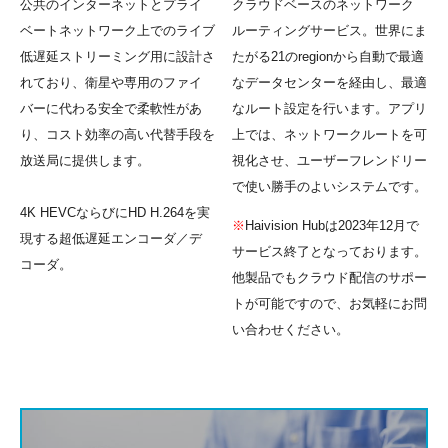
クラウドベースのネットワーク
公共のインターネットとプライ
ルーティングサービス。世界にま
ベートネットワーク上でのライブ
たがる21のregionから自動で最適
低遅延ストリーミング用に設計さ
なデータセンターを経由し、最適
れており、衛星や専用のファイ
なルート設定を行います。アプリ
バーに代わる安全で柔軟性があ
上では、ネットワークルートを可
り、コスト効率の高い代替手段を
視化させ、ユーザーフレンドリー
放送局に提供します。
で使い勝手のよいシステムです。
4K HEVCならびにHD H.264を実
※
Haivision Hubは2023年12月で
現する超低遅延エンコーダ／デ
サービス終了となっております。
コーダ。
他製品でもクラウド配信のサポー
トが可能ですので、お気軽にお問
い合わせください。