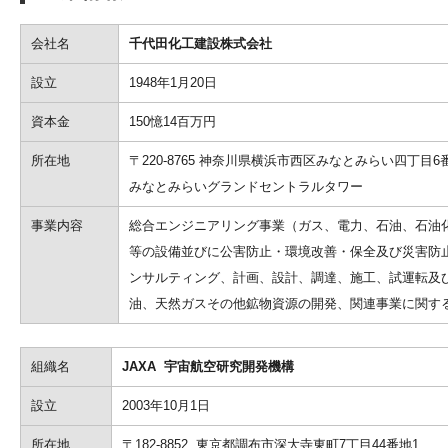
会社名
千代田化工建設株式会社
設立
1948年1月20日
資本金
150憶14百万円
所在地
〒220-8765 神奈川県横浜市西区みなとみらい四丁目6
みなとみらいグランドセントラルタワー
事業内容
総合エンジニアリング事業（ガス、電力、石油、石油
等の設備並びに公害防止・環境改善・保全及び災害防
ンサルティング、計画、設計、調達、施工、試運転及
油、天然ガスその他鉱物資源の開発、関連事業に関す
組織名
JAXA 宇宙航空研究開発機構
設立
2003年10月1日
所在地
〒182-8852 東京都調布市深大寺東町7丁目44番地1