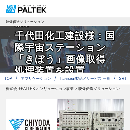
映像伝送ソリューション
導入事例
千代田化工建設様：国
際宇宙ステーション
「きぼう」画像取得
処理装置を設置
TOP
アプリケーション
Haivision製品／サービス 一覧
SRT
株式会社PALTEK
>
ソリューション事業
>
映像伝送ソリューション
>
導