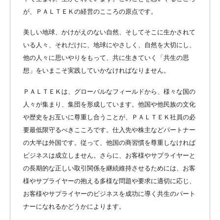
が、ＰＡＬＴＥＫの経営のこころの原点です。
美しい地球、かけがえのない自然、そしてそこに生かされて
いる人々、それだけに、地球にやさしく、自然を大切にし、
他の人々に思いやりをもって、共に生きていく「共生の思
想」をいまこそ実践していかなければなりません。
ＰＡＬＴＥＫは、グローバルなフィールドから、様々な国の
人々が集まり、集団を形成しています。他国や他民族の文化
や歴史をお互いに尊重し合うことが、ＰＡＬＴＥＫ社員の必
要最低限守るべきこころです。仕入先や株主などパートナー
の大半は外国です。従って、他国の商習慣を尊重しなければ
ビジネスは成立しません。さらに、お客様やサプライヤーと
の長期的な正しい取引関係を継続維持させるためには、お客
様やサプライヤーの抱える多様な問題や要求に適切に応じ、
お客様やサプライヤーのビジネスを成功に導く共生のパート
ナーになれるかどうかによります。