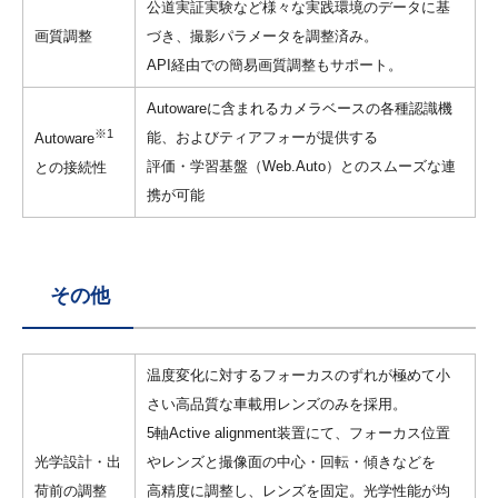
公道実証実験など様々な実践環境のデータに基
画質調整
づき、撮影パラメータを調整済み。
API経由での簡易画質調整もサポート。
Autowareに含まれるカメラベースの各種認識機
※1
能、およびティアフォーが提供する
Autoware
評価・学習基盤（Web.Auto）とのスムーズな連
との接続性
携が可能
その他
温度変化に対するフォーカスのずれが極めて小
さい高品質な車載用レンズのみを採用。
5軸Active alignment装置にて、フォーカス位置
光学設計・出
やレンズと撮像面の中心・回転・傾きなどを
荷前の調整
高精度に調整し、レンズを固定。光学性能が均