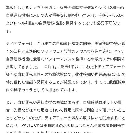
車載におけるカメラの技術は、従来の運転支援機能やレベル2相当の
自動運転機能において大変重要な役割を担っており、今後レベル3お
よびレベル4相当の自動運転機能を開発するうえでも必要不可欠で
す。
ティアフォーは、これまでの自動運転機能の開発、実証実験で得た多
くの知見と先進的なソフトウェア設計のノウハウを注ぎ込むことで、
自動運転機能に最適なパフォーマンスを発揮する車載カメラの開発を
推進してきました。「C1」は、過去1年以上にわたるティアフォーの
様々な自動運転車両への搭載試験にて、物体検知や周囲認識において
特に優れた性能を発揮することが確認できており、すでに自動運転車
両の標準カメラとして採用されています。
また、自動運転や運転支援の領域に限らず、自律移動ロボットや警
備・監視など様々な用途において採用に関する問合せを頂いているこ
となどからこのたび、ティアフォーの製品の取り扱いを開始すること
により、PALTEKでは車載関連のお客様はもちろん産業機器を開発す