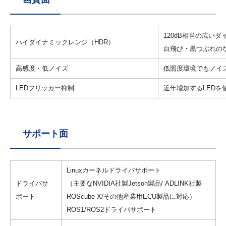
120dB相当の広い
ハイダイナミックレンジ（HDR）
白飛び・黒つぶれの
高感度・低ノイズ
低照度環境でもノイ
LEDフリッカー抑制
近年増加するLED
サポート面
Linuxカーネルドライバサポート
ドライバサ
（主要なNVIDIA社製Jetson製品/ ADLINK社製
ポート
ROScube-X/その他産業用ECU製品に対応）
ROS1/ROS2ドライバサポート