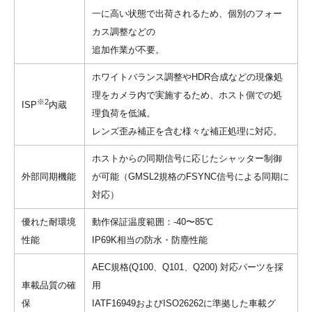
一に高い状態で出荷されるため、個別のフォー
カス調整などの
追加作業が不要。
ホワイトバランス調整やHDR合成などの現像処
理をカメラ内で実施するため、ホスト側での処
※2
ISP
内蔵
理負荷を低減。
レンズ歪み補正を含む様々な補正処理に対応。
ホストからの同期信号に応じたシャッター制御
外部同期機能
が可能（GMSL2規格のFSYNC信号による同期に
対応）
優れた耐環境
動作保証温度範囲：-40〜85℃
性能
IP69K相当の防水・防塵性能
AEC規格(Q100、Q101、Q200) 対応パーツを採
車載品質の確
用
保
IATF16949およびISO26262に準拠した車載グ