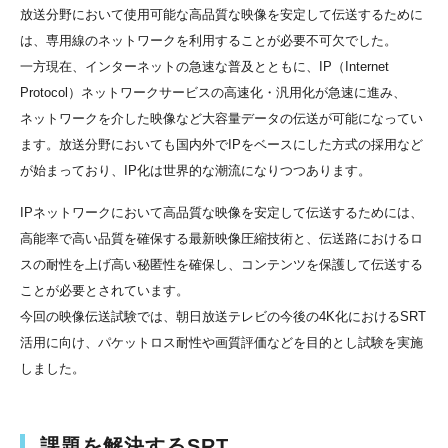
放送分野において使用可能な高品質な映像を安定して伝送するために
は、専用線のネットワークを利用することが必要不可欠でした。
一方現在、インターネットの急速な普及とともに、IP（Internet
Protocol）ネットワークサービスの高速化・汎用化が急速に進み、
ネットワークを介した映像など大容量データの伝送が可能になってい
ます。放送分野においても国内外でIPをベースにした方式の採用など
が始まっており、IP化は世界的な潮流になりつつあります。
IPネットワークにおいて高品質な映像を安定して伝送するためには、
高能率で高い品質を確保する最新映像圧縮技術と、伝送路におけるロ
スの耐性を上げ高い秘匿性を確保し、コンテンツを保護して伝送する
ことが必要とされています。
今回の映像伝送試験では、朝日放送テレビの今後の4K化におけるSRT
活用に向け、パケットロス耐性や画質評価などを目的とし試験を実施
しました。
課題を解決するSRT