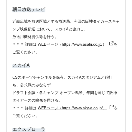
朝日放送テレビ
近畿広域を放送区域とする放送局。今回の阪神タイガースキャ
ンプ映像伝送において、スカイAと協力し、
放送用機材提供等を行う。
＊＊＊ 詳細は
WEBページ（https://www.asahi.co.jp/）
を
ご覧ください。
スカイA
CSスポーツチャンネルを保有。スカイAスタジアムと銘打
ち、公式戦のみならず
ドラフト会議・各キャンプ オープン戦等、年間を通じて阪神
タイガースの映像を届ける。
＊＊＊ 詳細は
WEBページ（https://www.sky-a.co.jp/）
を
ご覧ください。
エクスプローラ