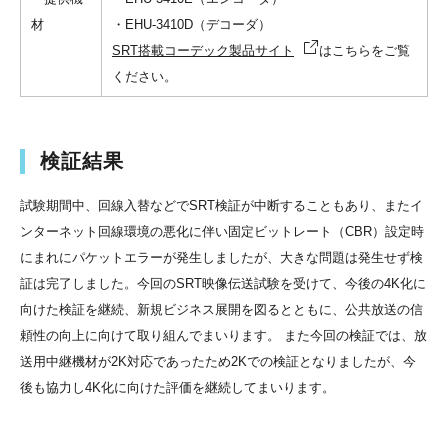
材
・EHU-3410D（デコーダ）
SRT搭載コーデック製品サイト
はこちらをご覧
ください。
検証結果
試験期間中、回線入替などでSRT検証が中断することもあり、またイ
ンターネット回線環境の悪化に伴い固定ビットレート（CBR）設定時
にまれにパケットエラーが発生しましたが、大きな問題は発生せず検
証は完了しました。今回のSRT映像伝送試験を受けて、今後の4K化に
向けた検証を継続、新規ビジネス展開を図るとともに、公共放送の信
頼性の向上に向けて取り組んでまいります。 また今回の検証では、放
送用中継機材が2K対応であったため2Kでの検証となりましたが、今
後も協力し4K化に向けた評価を継続してまいります。