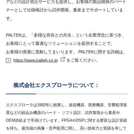
設計受託サービスも提供し、お客様の製品開発のパート
アなどの
ナーとして仕様検討から試作開発、量産までサポートしていま
す。
PALTEKは、「多様な存在との共⽣」という企業理念に基づき、
お客様にとって最適なソリューションを提供することで、
お客様の発展に貢献してまいります。
PALTEKに関する詳細は、
https://www.paltek.co.jp
をご覧ください。
株式会社エクスプローラについて：
エクスプローラは1992年に創業し、放送機器、医療機器、⾳響処理装
置などの組込み機器のハード・ ソフト設計、試作製造から量産や
OEM供給まで⼿掛けています。FPGAやDSPに関する豊富な設計実績
を持ち、最先端の画像・⾳声処理に関し、高い技術⼒と実績を有して