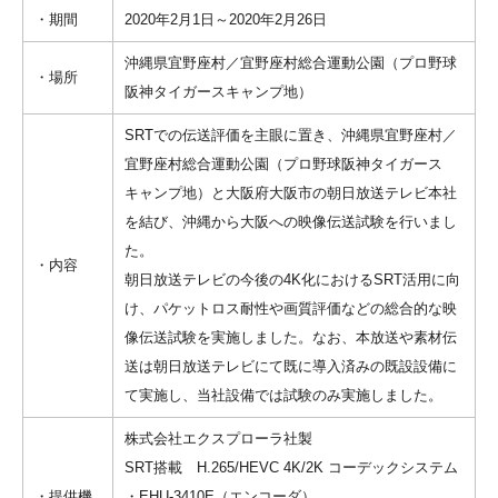
・期間
2020年2月1日～2020年2月26日
沖縄県宜野座村／宜野座村総合運動公園（プロ野球
・場所
阪神タイガースキャンプ地）
SRTでの伝送評価を主眼に置き、沖縄県宜野座村／
宜野座村総合運動公園（プロ野球阪神タイガース
キャンプ地）と大阪府大阪市の朝日放送テレビ本社
を結び、沖縄から大阪への映像伝送試験を行いまし
た。
・内容
朝日放送テレビの今後の4K化におけるSRT活用に向
け、パケットロス耐性や画質評価などの総合的な映
像伝送試験を実施しました。なお、本放送や素材伝
送は朝日放送テレビにて既に導入済みの既設設備に
て実施し、当社設備では試験のみ実施しました。
株式会社エクスプローラ社製
SRT搭載 H.265/HEVC 4K/2K コーデックシステム
・提供機
・EHU-3410E（エンコーダ）