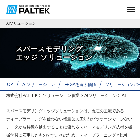
AIソリューション
スパースモデリング
エッジ ​ソリューション
TOP
AIソリューション
FPGAを選ぶ価値
ソリューションパ
株式会社PALTEK
>
ソリューション事業
>
AIソリューション
>
AIソリューション一覧
スパースモデリングエッジソリューションは、現在の主流である
ディープラーニングを使わない軽量な人工知能パッケージで、少ない
データから特徴を抽出することに優れるスパースモデリング技術を機
械学習に応用したものです。そのため、ディープラーニングと比較