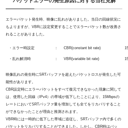
パケットエラーの発生原因に対する当社見解
エラーパケット発生時、映像に乱れがありました。当日の回線状況に
もよりますが、VBRに設定変更することでエラーパケット数が改善さ
れることがありました。
・エラー時設定
：
CBR(constant bit rate)
1
・乱れ解消時
：
VBR(variable bit rate)
1
映像乱れの発生時にSRTバッファを超えたパケットロスが発生した可
能性があります。
CBR設定時にエラーパケットをすべて復元できなかった現象に関して
は、使用した回線（IPv4）の帯域が低下したことにより、15Mbpsの
レートにおいてSRTバッファ量を増加しても全てをリカバリすること
ができなかったことが理由と推測されます。
VBR時には一時的に低下した帯域に追従し、SRTバッファ内で多くの
パケットをリカバリすることができました。しかし、CBR時はバッ