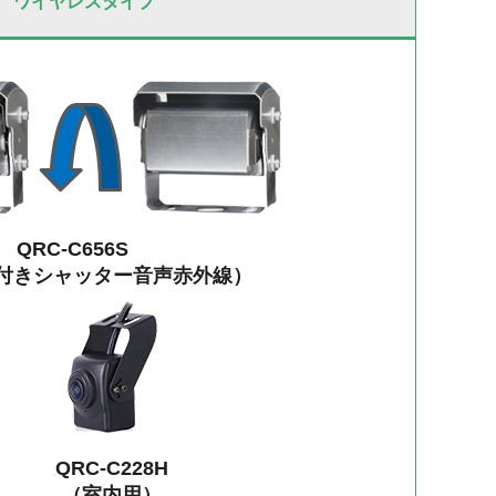
ワイヤレスタイプ
QRC-C656S
付きシャッター音声赤外線）
QRC-C228H
（室内用）