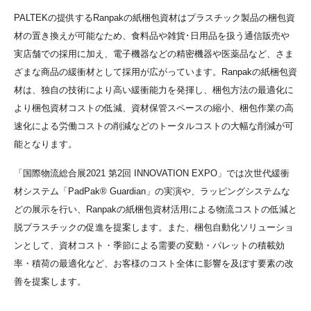
PALTEKの提供するRanpakの紙梱包資材はプラスチック製品の梱包資
材の置き換えが可能なため、食料品や雑貨･日用品を扱う通信販売や
実店舗での採用に加え、電子機器などの精密機器や医薬品など、さま
ざまな商品の緩衝材として採用が広がっています。Ranpakの紙梱包資
材は、独自の技術により高い緩衝能力を発揮し、梱包方法の最適化に
より梱包資材コストの低減、資材保管スペースの縮小、梱包作業の高
速化による労働コストの削減などのトータルコストの大幅な削減が可
能となります。
「国際物流総合展2021 第2回 INNOVATION EXPO」では次世代緩衝
材システム「PadPak® Guardian」の実演や、ラッピングシステムな
どの展示を行い、Ranpakの紙梱包資材活用による物流コストの低減と
脱プラスチックの促進を提案します。また、梱包自動化ソリューショ
ンとして、資材コスト・季節による需要の変動・パレットの積載効
率・積荷の最適化など、お客様のコスト全体に影響を及ぼす要素の改
善を提案します。