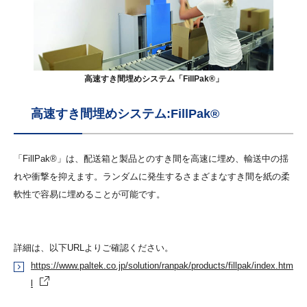
高速すき間埋めシステム「FillPak®」
高速すき間埋めシステム:FillPak®
「FillPak®」は、配送箱と製品とのすき間を高速に埋め、輸送中の揺
れや衝撃を抑えます。ランダムに発生するさまざまなすき間を紙の柔
軟性で容易に埋めることが可能です。
詳細は、以下URLよりご確認ください。
https://www.paltek.co.jp/solution/ranpak/products/fillpak/index.htm
l