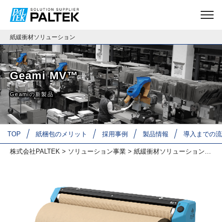
紙緩衝材ソリューション
Geami MV™
Geamiの新製品
TOP
紙梱包のメリット
採用事例
製品情報
導入までの流
株式会社PALTEK
>
ソリューション事業
>
紙緩衝材ソリューション
>
製