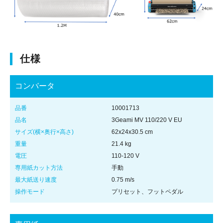
仕様
コンバータ
品番
10001713
品名
3Geami MV 110/220 V EU
サイズ(横×奥行×高さ)
62x24x30.5 cm
重量
21.4 kg
電圧
110-120 V
専用紙カット方法
手動
最大紙送り速度
0.75 m/s
操作モード
プリセット、フットペダル