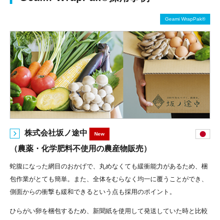
Geami WrapPak®
株式会社坂ノ途中
New
（農薬・化学肥料不使用の農産物販売）
蛇腹になった網目のおかげで、丸めなくても緩衝能力があるため、梱
包作業がとても簡単。また、全体をむらなく均一に覆うことができ、
側面からの衝撃も緩和できるという点も採用のポイント。
ひらがい卵を梱包するため、新聞紙を使用して発送していた時と比較