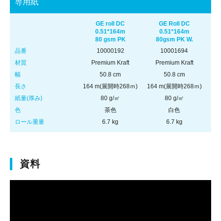
専用紙
GE roll DC
GE Roll DC
0.51*164m
0.51*164m
80 gsm PK
80gsm PK W.
品番
10000192
10001694
材質
Premium Kraft
Premium Kraft
幅
50.8 cm
50.8 cm
長さ
164 m
(展開時268ｍ)
164 m
(展開時268ｍ)
紙量
(厚み)
80 g/㎡
80 g/㎡
色
茶色
白色
ロール重量
6.7 kg
6.7 kg
資料