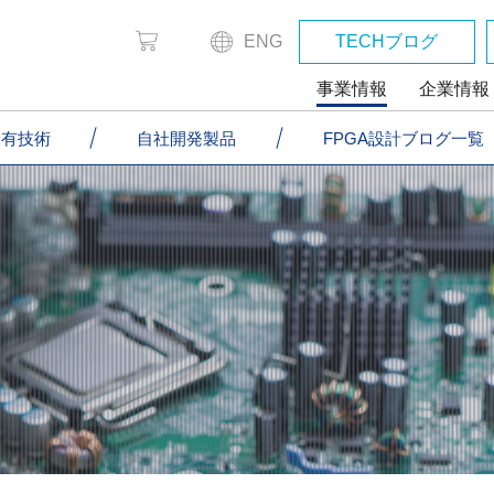
ENG
TECHブログ
事業情報
企業情報
保有技術
・保有技術
自社開発製品
自社開発製品
FPGA設計ブログ一覧
FPGA設計ブログ一覧