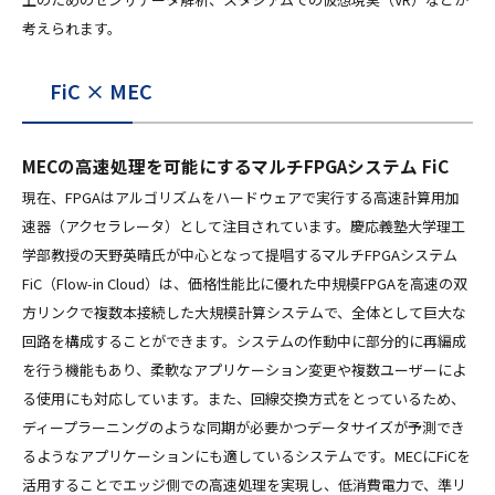
考えられます。
FiC × MEC
MECの高速処理を可能にするマルチFPGAシステム FiC
現在、FPGAはアルゴリズムをハードウェアで実行する高速計算用加
速器（アクセラレータ）として注目されています。慶応義塾大学理工
学部教授の天野英晴氏が中心となって提唱するマルチFPGAシステム
FiC（Flow-in Cloud）は、価格性能比に優れた中規模FPGAを高速の双
方リンクで複数本接続した大規模計算システムで、全体として巨大な
回路を構成することができます。システムの作動中に部分的に再編成
を行う機能もあり、柔軟なアプリケーション変更や複数ユーザーによ
る使用にも対応しています。また、回線交換方式をとっているため、
ディープラーニングのような同期が必要かつデータサイズが予測でき
るようなアプリケーションにも適しているシステムです。MECにFiCを
活用することでエッジ側での高速処理を実現し、低消費電力で、準リ