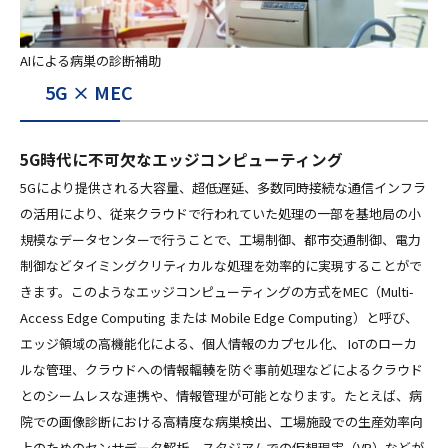
AIによる病巣の診断補助
5G × MEC
5G時代に不可欠なエッジコンピューティング
5Gにより提供される大容量、超低遅延、多数同時接続な通信インフラ
の活用により、従来クラウドで行われていた処理の一部を基地局の小
規模なデータセンターで行うことで、工場制御、都市交通制御、電力
制御などタイミングクリティカルな処理を効率的に実現することがで
きます。このようなエッジコンピューティングの方式をMEC（Multi-
Access Edge Computing または Mobile Edge Computing）と呼び、
エッジ領域の高機能化による、個人情報のカプセル化、 IoTのローカ
ルな管理、クラウドへの情報輻輳を防ぐ事前処理などによるクラウド
とのシームレスな連携や、情報管理が可能となります。たとえば、病
院での画像診断における高精度な病巣検出、工場施設での生産効率向
上のためのセンサデータ解析、スタジアムでの仮想現実（VR）などが