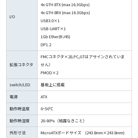
4x GTH 8TX (max 16.3Gbps)
4x GTH 8RX (max 16.3Gbps)
I/O
USB3.0×1
USB-UART×1
1Gb Ether(RJ45)
DP1.2
FMCコネクタ×2(LPC,GTはアサインされていま
拡張コネクタ
せん）
PMOD×2
switch/LED
基板上に搭載
電源
ATX
動作時温度
0~50℃
動作時湿度
20-80%（結露なきこと）
外形寸法
MicroATXボードサイズ (243.8mm×243.8mm)