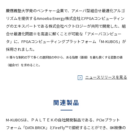
慶應義塾大学発のベンチャー企業で、アメーバ型組合せ最適化アルゴ
リズムを提供するAmoeba Energy株式会社とFPGAコンピューティン
グのエキスパートである株式会社ベクトロジーが共同で開発した、組
合せ最適化問題※を高速に解くことが可能な「アメーバコンピュー
タ」に、FPGAコンピューティングプラットフォーム 「M-KUBOS」が
採用されました。
※ 様々な制約の下で多くの選択肢の中から、ある指標（価値）を最も良くする変数の値
（組合せ）を求めること。
ニュースリリースを見る
関連製品
M-KUBOSは、ＰＡＬＴＥＫの自社開発製品である、PCIeプラット
フォーム「DATA BRICK」とFireFly™で接続することができ、8K映像の