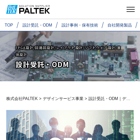
TOP
TOP
設計受託・ODM
設計受託・ODM
設計事例・保有技術
設計事例・保有技術
自社開発製品
自社開発製品
FPGA設計/回路図設計/レイアウト設計/ソフトウェア設計/筐
体設計
設計受託・ODM
株式会社PALTEK
>
デザインサービス事業
> 設計受託・ODM｜デザインサービス事業