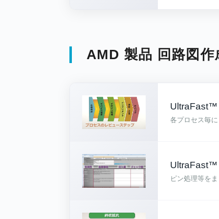
AMD 製品 回路図
UltraFas
各プロセス毎に
UltraF
ピン処理等をま