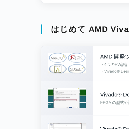
はじめて AMD Viva
AMD 開発
・4つのHW設
・Vivado® De
Vivado® 
FPGA の型