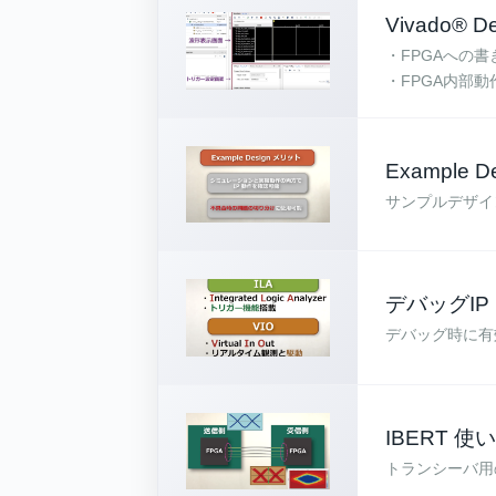
Vivado® 
・FPGAへの
・FPGA内部
Example 
サンプルデザイ
デバッグIP 
デバッグ時に有効な
IBERT 使
トランシーバ用