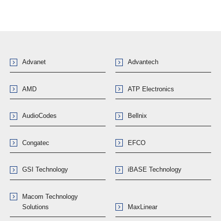
Advanet
Advantech
AMD
ATP Electronics
AudioCodes
Bellnix
Congatec
EFCO
GSI Technology
iBASE Technology
Macom Technology
Solutions
MaxLinear