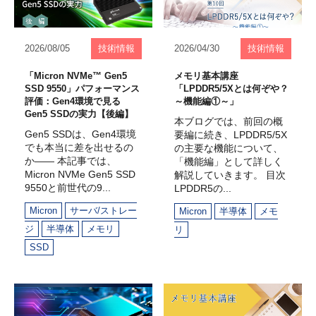
2026/08/05
技術情報
2026/04/30
技術情報
「Micron NVMe™ Gen5
メモリ基本講座
SSD 9550」パフォーマンス
「LPDDR5/5Xとは何ぞや？
評価：Gen4環境で見る
～機能編①～」
Gen5 SSDの実力【後編】
本ブログでは、前回の概
Gen5 SSDは、Gen4環境
要編に続き、LPDDR5/5X
でも本当に差を出せるの
の主要な機能について、
か—— 本記事では、
「機能編」として詳しく
Micron NVMe Gen5 SSD
解説していきます。 目次
9550と前世代の9...
LPDDR5の...
Micron
サーバ/ストレー
Micron
半導体
メモ
ジ
半導体
メモリ
リ
SSD