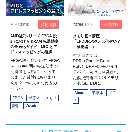
2026/04/10
技術情報
2026/02/26
技術情報
AMD社7シリーズ FPGA 設
メモリ基本講座
計における DRAM 転送効率
「LPDDR5/5Xとは何ぞや？
の最適化ガイド：MIG とア
～概要編～」
ドレスマッピングの選択
本ブログでは、
FPGA 設計において FPGA
DDR（Double Data
～ DRAM 間の転送効率が
Rate）DRAMのモバイル
期待値を大幅に下回って
デバイス向けに開発され
しまった経験はありませ
た低消費電力DDRメモリ
んか？ その大きな要因の
であるLPDDR...
一つが...
Micron
半導体
メモ
FPGA
半導体
メモリ
リ
設計
Vivado
TECHブログ（半導体）一覧へ