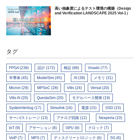
高い抽象度によるテスト環境の構築（Design
and Verification LANDSCAPE 2025 Vol-1）
タグ
FPGA (238)
設計 (172)
検証 (88)
Vivado (77)
半導体 (45)
ModelSim (45)
AI (39)
メモリ (31)
Micron (29)
MPSoC (28)
Vitis (24)
Versal (20)
Vitis AI (20)
QuestaSim (20)
モデルベース開発 (19)
SystemVerilog (17)
Simulink (16)
電源 (15)
SSD (15)
サーバ/ストレージ (13)
アナログ回路 (12)
Nexperia (10)
IoT (9)
アサーション (8)
GPU (8)
クロック (7)
VoIP (7)
MPS (7)
ディスクリート/ロジック (6)
5G (6)