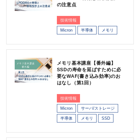
の注意点
技術情報
Micron
半導体
メモリ
メモリ基本講座【番外編】
SSDの寿命を延ばすために必
要なWAF(書き込み効率)のお
はなし（第1回）
技術情報
Micron
サーバ/ストレージ
半導体
メモリ
SSD