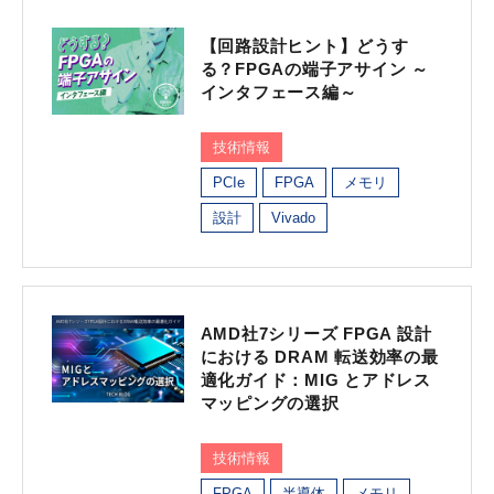
【回路設計ヒント】どうす
る？FPGAの端子アサイン ～
インタフェース編～
技術情報
PCIe
FPGA
メモリ
設計
Vivado
AMD社7シリーズ FPGA 設計
における DRAM 転送効率の最
適化ガイド：MIG とアドレス
マッピングの選択
技術情報
FPGA
半導体
メモリ