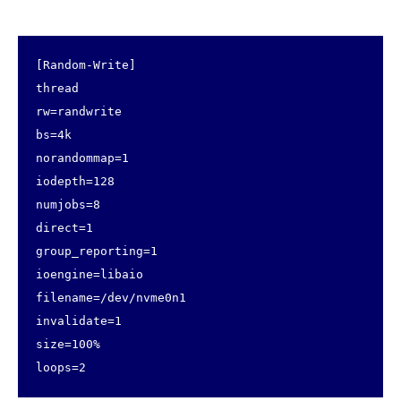
[Random-Write]

thread

rw=randwrite

bs=4k

norandommap=1

iodepth=128

numjobs=8

direct=1

group_reporting=1

ioengine=libaio

filename=/dev/nvme0n1

invalidate=1

size=100%

loops=2