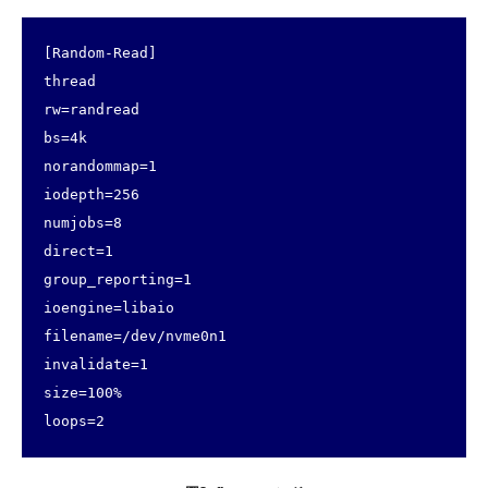
[Random-Read]

thread

rw=randread

bs=4k

norandommap=1

iodepth=256

numjobs=8

direct=1

group_reporting=1

ioengine=libaio

filename=/dev/nvme0n1

invalidate=1

size=100%

loops=2