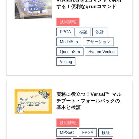
する！便利なqrunコマンド
技術情報
FPGA
検証
設計
ModelSim
アサーション
QuestaSim
SystemVerilog
Verilog
実務に役立つ！Versal™ マル
チブート・フォールバックの
基本と検証
技術情報
MPSoC
FPGA
検証