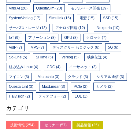
Vitis AI (20)
QuestaSim (20)
モデルベース開発 (19)
SystemVerilog (17)
Simulink (16)
電源 (15)
SSD (15)
サーバ/ストレージ (13)
アナログ回路 (12)
Nexperia (10)
IoT (9)
アサーション (8)
GPU (8)
クロック (7)
VoIP (7)
MPS (7)
ディスクリート/ロジック (6)
5G (6)
So-One (5)
SiTime (5)
Verilog (5)
映像伝送 (4)
組み込みLinux (4)
CDC (4)
イーサネット (3)
マイコン (3)
Microchip (3)
クラウド (3)
シリアル通信 (3)
Questa Lint (3)
MaxLinear (3)
PCIe (2)
カメラ (2)
Haivision (2)
ティアフォー (2)
EOL (1)
カテゴリ
技術情報 (254)
セミナー (57)
製品情報 (25)