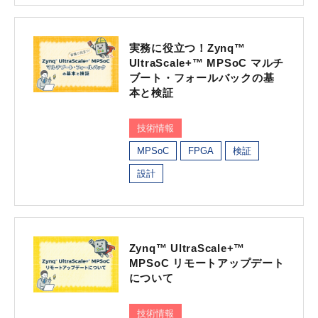
実務に役立つ！Zynq™
UltraScale+™ MPSoC マルチ
ブート・フォールバックの基
本と検証
技術情報
MPSoC
FPGA
検証
設計
Zynq™ UltraScale+™
MPSoC リモートアップデート
について
技術情報