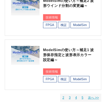
ModelSimの使い方～補足2 波
形ウインド分割の変更編～
技術情報
FPGA
検証
ModelSim
ModelSimの使い方～補足1 波
形保存指定と波形表示カラー
設定編～
技術情報
FPGA
検証
ModelSim
2
3
4
5
次へ >>