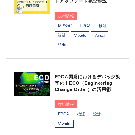
トアップデート完全解説
技術情報
MPSoC
FPGA
検証
設計
Vivado
Versal
Vitis
FPGA開発におけるデバッグ効
率化！ECO（Engineering
Change Order）の活用術
技術情報
FPGA
検証
設計
Vivado