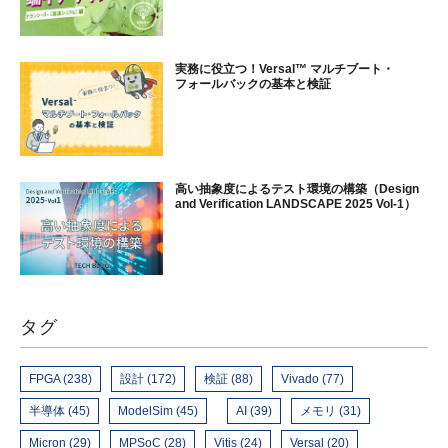
実務に役立つ！Versal™ マルチブート・
フォールバックの基本と検証
高い抽象度によるテスト環境の構築（Design
and Verification LANDSCAPE 2025 Vol-1）
タグ
FPGA (238)
設計 (172)
検証 (88)
Vivado (77)
半導体 (45)
ModelSim (45)
AI (39)
メモリ (31)
Micron (29)
MPSoC (28)
Vitis (24)
Versal (20)