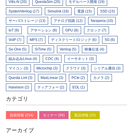
Vitis AI (20)
QuestaSim (20)
モデルベース開発 (19)
SystemVerilog (17)
Simulink (16)
電源 (15)
SSD (15)
サーバ/ストレージ (13)
アナログ回路 (12)
Nexperia (10)
IoT (9)
アサーション (8)
GPU (8)
クロック (7)
VoIP (7)
MPS (7)
ディスクリート/ロジック (6)
5G (6)
So-One (5)
SiTime (5)
Verilog (5)
映像伝送 (4)
組み込みLinux (4)
CDC (4)
イーサネット (3)
マイコン (3)
Microchip (3)
クラウド (3)
シリアル通信 (3)
Questa Lint (3)
MaxLinear (3)
PCIe (2)
カメラ (2)
Haivision (2)
ティアフォー (2)
EOL (1)
カテゴリ
技術情報 (254)
セミナー (56)
製品情報 (25)
アーカイブ