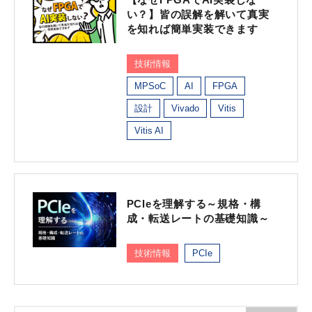
い？】皆の誤解を解いて真実
を知れば簡単実装できます
技術情報
MPSoC
AI
FPGA
設計
Vivado
Vitis
Vitis AI
PCIeを理解する～規格・構
成・転送レートの基礎知識～
技術情報
PCIe