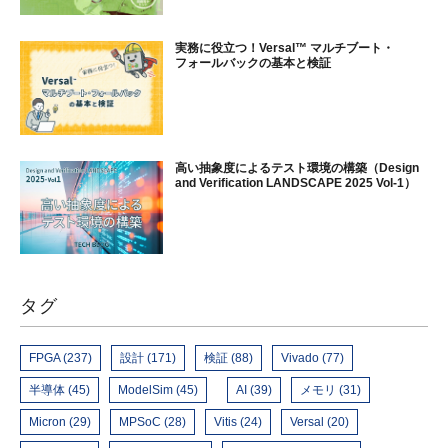
実務に役立つ！Versal™ マルチブート・
フォールバックの基本と検証
高い抽象度によるテスト環境の構築（Design
and Verification LANDSCAPE 2025 Vol-1）
タグ
FPGA (237)
設計 (171)
検証 (88)
Vivado (77)
半導体 (45)
ModelSim (45)
AI (39)
メモリ (31)
Micron (29)
MPSoC (28)
Vitis (24)
Versal (20)