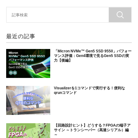
最近の記事
「Micron NVMe™ Gen5 SSD 9550」パフォー
マンス評価：Gen4環境で見るGen5 SSDの実
力【後編】
Visualizerを1コマンドで実行する！便利な
qrunコマンド
【回路設計ヒント】どうする？FPGAの端子ア
サイン ～トランシーバー（高速シリアル）編
～