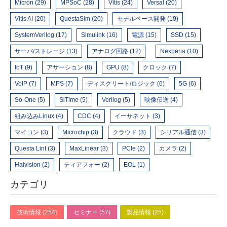
Micron (29)
MPSoC (28)
Vitis (24)
Versal (20)
Vitis AI (20)
QuestaSim (20)
モデルベース開発 (19)
SystemVerilog (17)
Simulink (16)
電源 (15)
SSD (15)
サーバ/ストレージ (13)
アナログ回路 (12)
Nexperia (10)
IoT (9)
アサーション (8)
GPU (8)
クロック (7)
VoIP (7)
MPS (7)
ディスクリート/ロジック (6)
5G (6)
So-One (5)
SiTime (5)
Verilog (5)
映像伝送 (4)
組み込みLinux (4)
CDC (4)
イーサネット (3)
マイコン (3)
Microchip (3)
クラウド (3)
シリアル通信 (3)
Questa Lint (3)
MaxLinear (3)
PCIe (2)
カメラ (2)
Haivision (2)
ティアフォー (2)
EOL (1)
カテゴリ
技術情報 (254)
セミナー (57)
製品情報 (25)