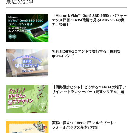
最近の記事
「Micron NVMe™ Gen5 SSD 9550」パフォー
マンス評価：Gen4環境で見るGen5 SSDの実
力【後編】
Visualizerを1コマンドで実行する！便利な
qrunコマンド
【回路設計ヒント】どうする？FPGAの端子ア
サイン ～トランシーバー（高速シリアル）編
～
実務に役立つ！Versal™ マルチブート・
フォールバックの基本と検証