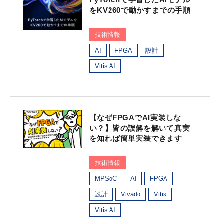
をKV260で動かすまでの手順
技術情報
AI
FPGA
設計
Vitis AI
【なぜFPGAでAI実装しな
い？】皆の誤解を解いて真実
を知れば簡単実装できます
技術情報
MPSoC
AI
FPGA
設計
Vivado
Vitis
Vitis AI