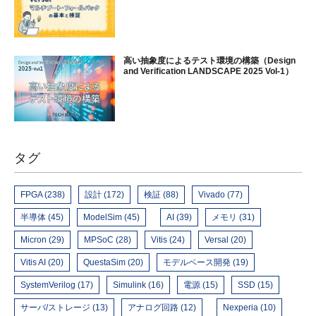
高い抽象度によるテスト環境の構築（Design
and Verification LANDSCAPE 2025 Vol-1）
タグ
FPGA (238)
設計 (172)
検証 (88)
Vivado (77)
半導体 (45)
ModelSim (45)
AI (39)
メモリ (31)
Micron (29)
MPSoC (28)
Vitis (24)
Versal (20)
Vitis AI (20)
QuestaSim (20)
モデルベース開発 (19)
SystemVerilog (17)
Simulink (16)
電源 (15)
SSD (15)
サーバ/ストレージ (13)
アナログ回路 (12)
Nexperia (10)