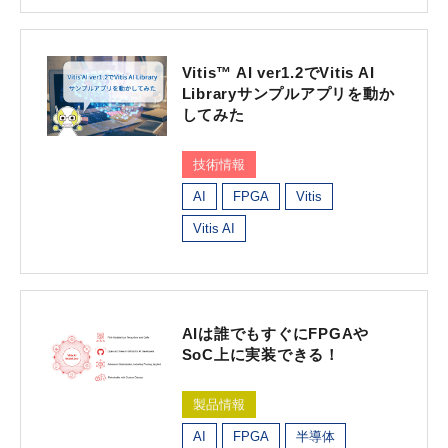
Vitis™ AI ver1.2でVitis AI
Libraryサンプルアプリを動か
してみた
技術情報
AI
FPGA
Vitis
Vitis AI
AIは誰でもすぐにFPGAや
SoC上に実装できる！
製品情報
AI
FPGA
半導体