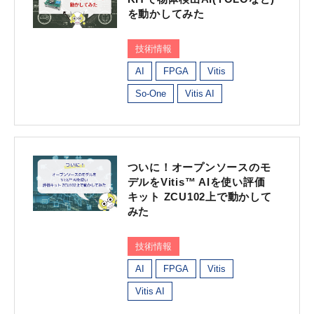
を動かしてみた
技術情報
AI
FPGA
Vitis
So-One
Vitis AI
ついに！オープンソースのモ
デルをVitis™ AIを使い評価
キット ZCU102上で動かして
みた
技術情報
AI
FPGA
Vitis
Vitis AI