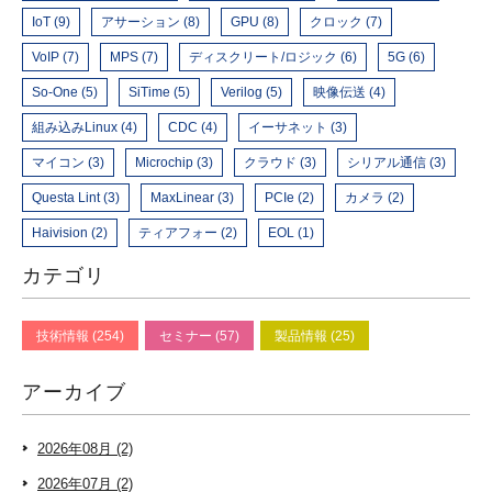
IoT (9)
アサーション (8)
GPU (8)
クロック (7)
VoIP (7)
MPS (7)
ディスクリート/ロジック (6)
5G (6)
So-One (5)
SiTime (5)
Verilog (5)
映像伝送 (4)
組み込みLinux (4)
CDC (4)
イーサネット (3)
マイコン (3)
Microchip (3)
クラウド (3)
シリアル通信 (3)
Questa Lint (3)
MaxLinear (3)
PCIe (2)
カメラ (2)
Haivision (2)
ティアフォー (2)
EOL (1)
カテゴリ
技術情報 (254)
セミナー (57)
製品情報 (25)
アーカイブ
2026年08月 (2)
2026年07月 (2)