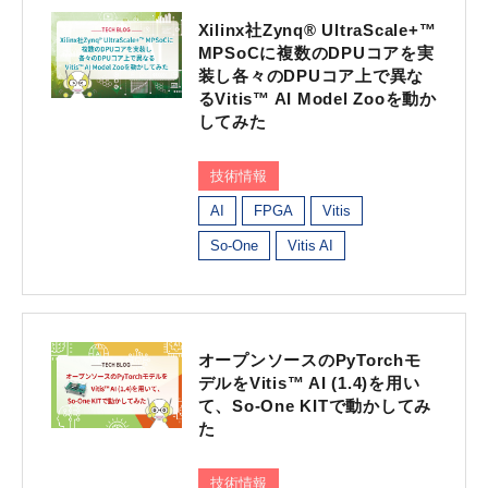
Xilinx社Zynq® UltraScale+™
MPSoCに複数のDPUコアを実
装し各々のDPUコア上で異な
るVitis™ AI Model Zooを動か
してみた
技術情報
AI
FPGA
Vitis
So-One
Vitis AI
オープンソースのPyTorchモ
デルをVitis™ AI (1.4)を用い
て、So-One KITで動かしてみ
た
技術情報