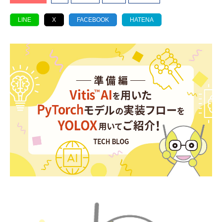
LINE
X
FACEBOOK
HATENA