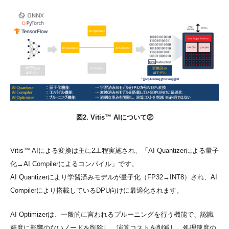
図2. Vitis™ AIについて②
Vitis™ AIによる変換は主に2工程実施され、「AI Quantizerによる量子
化→AI Compilerによるコンパイル」です。
AI Quantizerにより学習済みモデルが量子化（FP32→INT8）され、AI
Compilerにより搭載しているDPU向けに最適化されます。
AI Optimizerは、一般的に言われるプルーニングを行う機能で、認識
精度に影響のないノードを削除し、演算コストを削減し、処理速度の