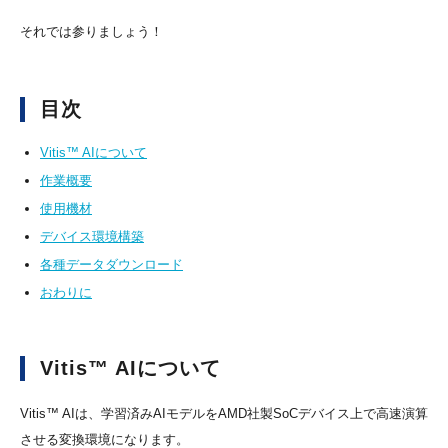
それでは参りましょう！
目次
Vitis™ AIについて
作業概要
使用機材
デバイス環境構築
各種データダウンロード
おわりに
Vitis™ AIについて
Vitis™ AIは、学習済みAIモデルをAMD社製SoCデバイス上で高速演算
させる変換環境になります。