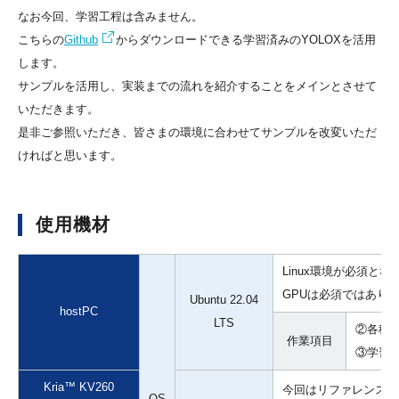
なお今回、学習工程は含みません。
こちらの
Github
からダウンロードできる学習済みのYOLOXを活用
します。
サンプルを活用し、実装までの流れを紹介することをメインとさせて
いただきます。
是非ご参照いただき、皆さまの環境に合わせてサンプルを改変いただ
ければと思います。
使用機材
Linux環境が必須と
GPUは必須ではあり
Ubuntu 22.04
hostPC
LTS
②各種
作業
項目
③学習済
Kria™ KV260
今回はリファレンスデ
OS