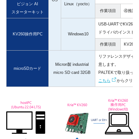
ビジョン AI
Linux（yocto）
作業
項目
④推論
スターターキット
USB-UARTでKV
ドライバのインストー
KV260操作用PC
Windows10
作業
項目
KV260
リファレンスデザインは
Micron製 industrial
意します。
microSDカード
micro SD card 32GB
PALTEKで取り扱っ
こちら
からクリッ