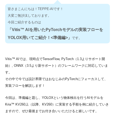
皆さまこんにちは！TEPPE-AIです！
大変ご無沙汰しております。
今回ご紹介するものは
「Vitis™ AIを用いたPyTorchモデルの実装フローを
YOLOX用いてご紹介！<準備編>」
です。
Vitis™ AIでは、現時点でTensorFlow, PyTorch（1.3よりサポート開
始）, ONNX（3.5より新サポート）のフレームワークに対応していま
す。
その中で今では設計界隈ではおなじみのPyTorchにフォーカスして、
実装フローを解説します！
今回は、準備編と題し、YOLOXという物体検出を行うAIモデルを
Kria™ KV260上（以降、KV260）に実装する手順を例に紹介していき
ますので、ぜひ最後までお付き合いいただけると嬉しいです。