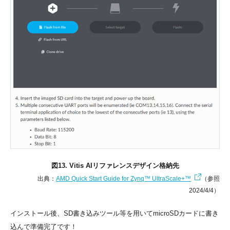
図13. Vitis AIリファレンスデザイン格納先
出典：
AMD Quick Start Guide for Zynq™ UltraScale+™
（参照
2024/4/4）
インストール後、SD書き込みツール等を用いてmicroSDカードに書き
込んで準備完了です！