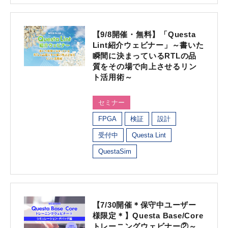
【9/8開催・無料】「Questa
Lint紹介ウェビナー」～書いた
瞬間に決まっているRTLの品
質をその場で向上させるリン
ト活用術～
セミナー
FPGA
検証
設計
受付中
Questa Lint
QuestaSim
【7/30開催＊保守中ユーザー
様限定＊】Questa Base/Core
トレーニングウェビナー②～