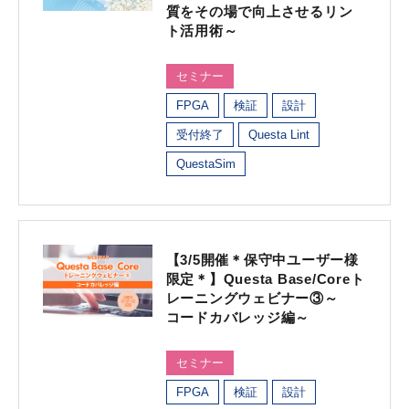
質をその場で向上させるリン
ト活用術～
セミナー
FPGA
検証
設計
受付終了
Questa Lint
QuestaSim
【3/5開催＊保守中ユーザー様
限定＊】Questa Base/Coreト
レーニングウェビナー③～
コードカバレッジ編～
セミナー
FPGA
検証
設計