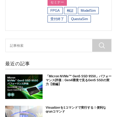
セミナー
FPGA
検証
ModelSim
受付終了
QuestaSim
最近の記事
「Micron NVMe™ Gen5 SSD 9550」パフォー
マンス評価：Gen4環境で見るGen5 SSDの実
力【後編】
Visualizerを1コマンドで実行する！便利な
qrunコマンド