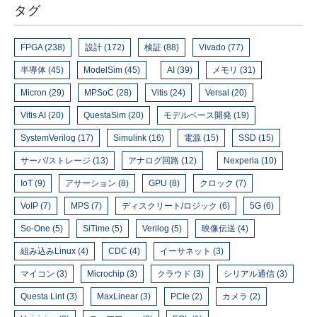
タグ
FPGA (238)
設計 (172)
検証 (88)
Vivado (77)
半導体 (45)
ModelSim (45)
AI (39)
メモリ (31)
Micron (29)
MPSoC (28)
Vitis (24)
Versal (20)
Vitis AI (20)
QuestaSim (20)
モデルベース開発 (19)
SystemVerilog (17)
Simulink (16)
電源 (15)
SSD (15)
サーバ/ストレージ (13)
アナログ回路 (12)
Nexperia (10)
IoT (9)
アサーション (8)
GPU (8)
クロック (7)
VoIP (7)
MPS (7)
ディスクリート/ロジック (6)
5G (6)
So-One (5)
SiTime (5)
Verilog (5)
映像伝送 (4)
組み込みLinux (4)
CDC (4)
イーサネット (3)
マイコン (3)
Microchip (3)
クラウド (3)
シリアル通信 (3)
Questa Lint (3)
MaxLinear (3)
PCIe (2)
カメラ (2)