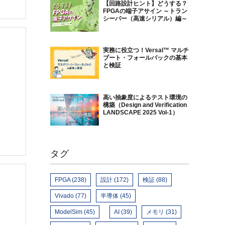
【回路設計ヒント】どうする？
FPGAの端子アサイン ～トラン
シーバー（高速シリアル）編～
実務に役立つ！Versal™ マルチ
ブート・フォールバックの基本
と検証
高い抽象度によるテスト環境の
構築（Design and Verification
LANDSCAPE 2025 Vol-1）
タグ
FPGA (238)
設計 (172)
検証 (88)
Vivado (77)
半導体 (45)
ModelSim (45)
AI (39)
メモリ (31)