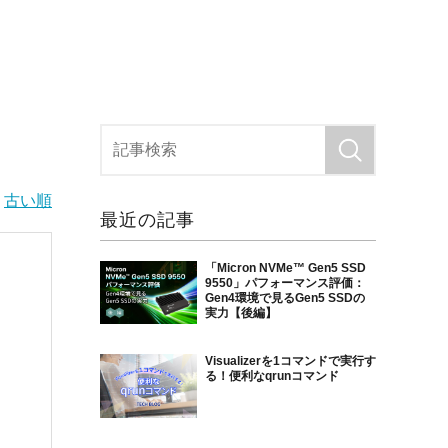
|
古い順
最近の記事
「Micron NVMe™ Gen5 SSD
9550」パフォーマンス評価：
Gen4環境で見るGen5 SSDの
実力【後編】
Visualizerを1コマンドで実行す
る！便利なqrunコマンド