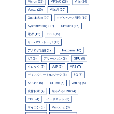
Micron (29)
MPSoC (28)
Vitis (24)
Versal (20)
Vitis AI (20)
QuestaSim (20)
モデルベース開発 (19)
SystemVerilog (17)
Simulink (16)
電源 (15)
SSD (15)
サーバ/ストレージ (13)
アナログ回路 (12)
Nexperia (10)
IoT (9)
アサーション (8)
GPU (8)
クロック (7)
VoIP (7)
MPS (7)
ディスクリート/ロジック (6)
5G (6)
So-One (5)
SiTime (5)
Verilog (5)
映像伝送 (4)
組み込みLinux (4)
CDC (4)
イーサネット (3)
マイコン (3)
Microchip (3)