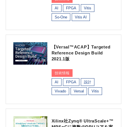
AI
FPGA
Vitis
So-One
Vitis AI
【Versal™ACAP】Targeted
Reference Design Build
2021.1版
技術情報
AI
FPGA
設計
Vivado
Versal
Vitis
Xilinx社Zynq® UltraScale+™
MPSoCに複数のDPUコアを実