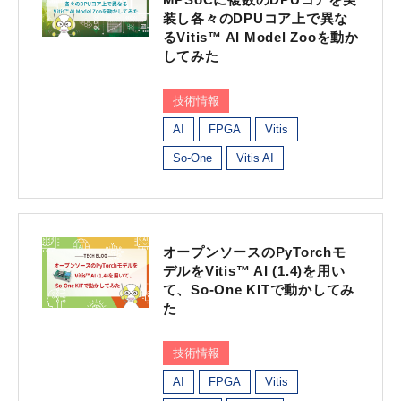
装し各々のDPUコア上で異な
るVitis™ AI Model Zooを動か
してみた
技術情報
AI
FPGA
Vitis
So-One
Vitis AI
オープンソースのPyTorchモ
デルをVitis™ AI (1.4)を用い
て、So-One KITで動かしてみ
た
技術情報
AI
FPGA
Vitis