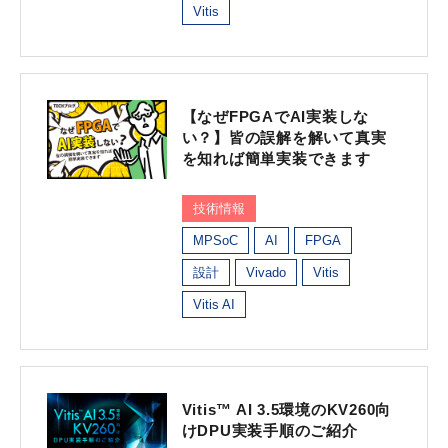
Vitis
【なぜFPGAでAI実装しな
い？】皆の誤解を解いて真実
を知れば簡単実装できます
技術情報
MPSoC
AI
FPGA
設計
Vivado
Vitis
Vitis AI
Vitis™ AI 3.5環境のKV260向
けDPU実装手順のご紹介