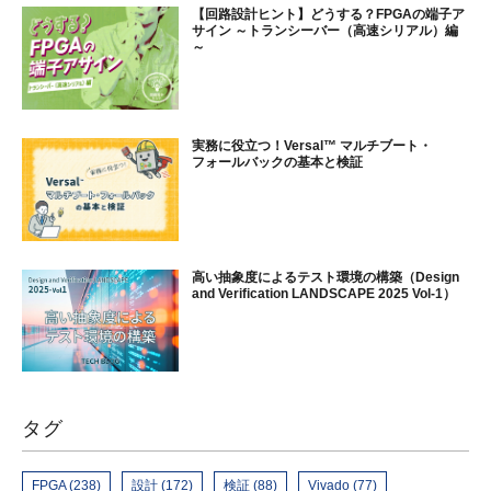
【回路設計ヒント】どうする？FPGAの端子ア
サイン ～トランシーバー（高速シリアル）編
～
実務に役立つ！Versal™ マルチブート・
フォールバックの基本と検証
高い抽象度によるテスト環境の構築（Design
and Verification LANDSCAPE 2025 Vol-1）
タグ
FPGA (238)
設計 (172)
検証 (88)
Vivado (77)