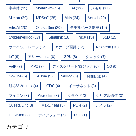
半導体 (45)
ModelSim (45)
AI (39)
メモリ (31)
Micron (29)
MPSoC (28)
Vitis (24)
Versal (20)
Vitis AI (20)
QuestaSim (20)
モデルベース開発 (19)
SystemVerilog (17)
Simulink (16)
電源 (15)
SSD (15)
サーバ/ストレージ (13)
アナログ回路 (12)
Nexperia (10)
IoT (9)
アサーション (8)
GPU (8)
クロック (7)
VoIP (7)
MPS (7)
ディスクリート/ロジック (6)
5G (6)
So-One (5)
SiTime (5)
Verilog (5)
映像伝送 (4)
組み込みLinux (4)
CDC (4)
イーサネット (3)
マイコン (3)
Microchip (3)
クラウド (3)
シリアル通信 (3)
Questa Lint (3)
MaxLinear (3)
PCIe (2)
カメラ (2)
Haivision (2)
ティアフォー (2)
EOL (1)
カテゴリ