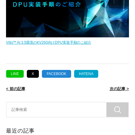
Vitis™ AI 3.5環境のKV260向けDPU実装手順のご紹介
LINE
X
FACEBOOK
HATENA
< 前の記事
次の記事 >
最近の記事