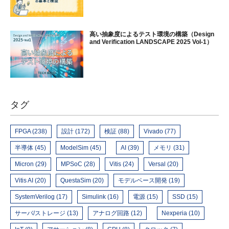
高い抽象度によるテスト環境の構築（Design
and Verification LANDSCAPE 2025 Vol-1）
タグ
FPGA (238)
設計 (172)
検証 (88)
Vivado (77)
半導体 (45)
ModelSim (45)
AI (39)
メモリ (31)
Micron (29)
MPSoC (28)
Vitis (24)
Versal (20)
Vitis AI (20)
QuestaSim (20)
モデルベース開発 (19)
SystemVerilog (17)
Simulink (16)
電源 (15)
SSD (15)
サーバ/ストレージ (13)
アナログ回路 (12)
Nexperia (10)