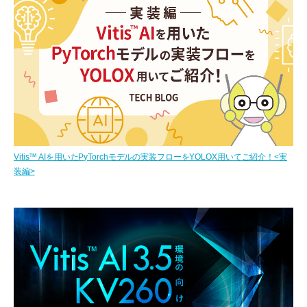
Vitis™ AIを用いたPyTorchモデルの実装フローをYOLOX用いてご紹介！<実
装編>