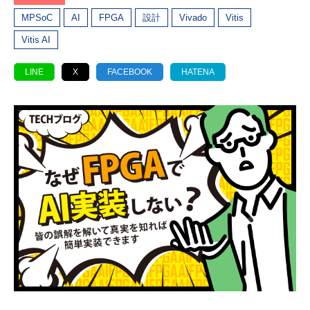
MPSoC
AI
FPGA
設計
Vivado
Vitis
Vitis AI
LINE
X
FACEBOOK
HATENA