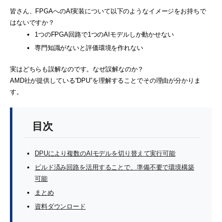
皆さん、FPGAへのAI実装について以下のようなイメージをお持ちで
はないですか？
1つのFPGA回路で1つのAIモデルしか動かせない
専門知識がないと評価環境を作れない
実はどちらも誤解なのです。なぜ誤解なのか？
AMD社が提供している“DPU”を理解することでその理由が分かりま
す。
目次
DPUにより複数のAIモデルを切り替えて実行可能
ビルド済み回路を活用することで、準備不要で環境構築
可能
まとめ
資料ダウンロード