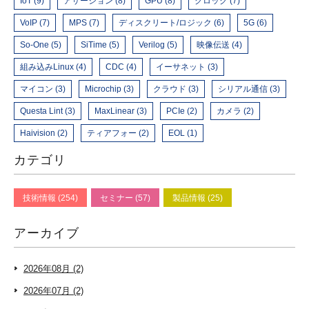
IoT (9)
アサーション (8)
GPU (8)
クロック (7)
VoIP (7)
MPS (7)
ディスクリート/ロジック (6)
5G (6)
So-One (5)
SiTime (5)
Verilog (5)
映像伝送 (4)
組み込みLinux (4)
CDC (4)
イーサネット (3)
マイコン (3)
Microchip (3)
クラウド (3)
シリアル通信 (3)
Questa Lint (3)
MaxLinear (3)
PCIe (2)
カメラ (2)
Haivision (2)
ティアフォー (2)
EOL (1)
カテゴリ
技術情報 (254)
セミナー (57)
製品情報 (25)
アーカイブ
2026年08月 (2)
2026年07月 (2)