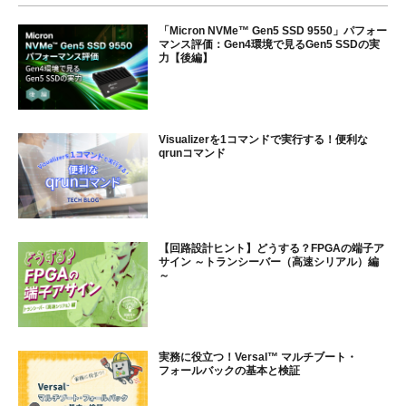
「Micron NVMe™ Gen5 SSD 9550」パフォー
マンス評価：Gen4環境で見るGen5 SSDの実
力【後編】
Visualizerを1コマンドで実行する！便利な
qrunコマンド
【回路設計ヒント】どうする？FPGAの端子ア
サイン ～トランシーバー（高速シリアル）編
～
実務に役立つ！Versal™ マルチブート・
フォールバックの基本と検証