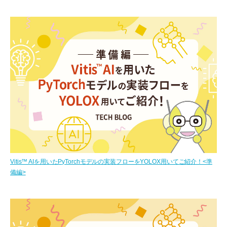
Vitis™ AIを用いたPyTorchモデルの実装フローをYOLOX用いてご紹介！<準
備編>