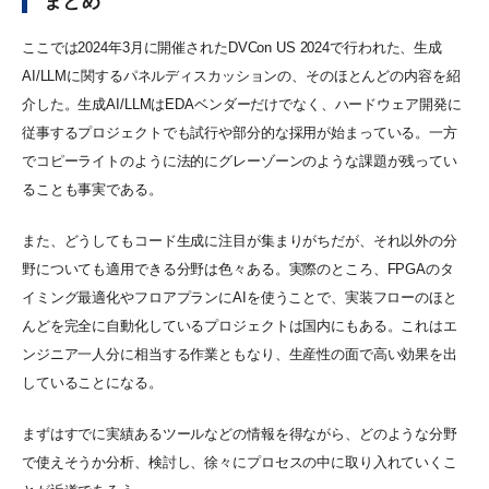
まとめ
ここでは2024年3月に開催されたDVCon US 2024で行われた、生成
AI/LLMに関するパネルディスカッションの、そのほとんどの内容を紹
介した。生成AI/LLMはEDAベンダーだけでなく、ハードウェア開発に
従事するプロジェクトでも試行や部分的な採用が始まっている。一方
でコピーライトのように法的にグレーゾーンのような課題が残ってい
ることも事実である。
また、どうしてもコード生成に注目が集まりがちだが、それ以外の分
野についても適用できる分野は色々ある。実際のところ、FPGAのタ
イミング最適化やフロアプランにAIを使うことで、実装フローのほと
んどを完全に自動化しているプロジェクトは国内にもある。これはエ
ンジニア一人分に相当する作業ともなり、生産性の面で高い効果を出
していることになる。
まずはすでに実績あるツールなどの情報を得ながら、どのような分野
で使えそうか分析、検討し、徐々にプロセスの中に取り入れていくこ