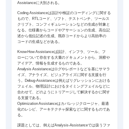
Assistanceに大別される。
Coding Assistanceは設計や検証のコーディングに関する
もので、RTLコード、ソフト、テストベンチ、ツールス
クリプト、コンフィギュレーションなどの生成が対象と
なる。仕様書からコードやアサーションの生成、高位記
述から低位記述の生成、既存コードからより高効率の
コードの生成などがある。
Know-How Assistanceは設計、インフラ、ツール、フ
ローについて存在する大量のドキュメントから、洞察や
アイデア、情報を生成するものである。
Analysis Assistanceはログやレポートなどを基にサマラ
イズ、アナライズ、ビジュアライズに関する支援を行
う。Debug-Assistanceは例えばリグレッションにおける
フェイル、物理設計におけるタイミングフェイルなどに
合わせて、どのようにトリアージして解決するかに関す
る支援である。
Optimization Assistanceはカバレッジクロージャ、最適
化のレシピ、アーキテクチャ探索などに関するものであ
る。
課題としては、例えばAnalysis-Assistanceでは扱うファ