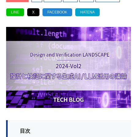
LINE
X
FACEBOOK
HATENA
目次