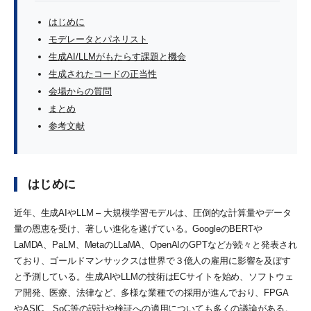
はじめに
モデレータとパネリスト
生成AI/LLMがもたらす課題と機会
生成されたコードの正当性
会場からの質問
まとめ
参考文献
はじめに
近年、生成AIやLLM – 大規模学習モデルは、圧倒的な計算量やデータ
量の恩恵を受け、著しい進化を遂げている。GoogleのBERTや
LaMDA、PaLM、MetaのLLaMA、OpenAIのGPTなどが続々と発表され
ており、ゴールドマンサックスは世界で３億人の雇用に影響を及ぼす
と予測している。生成AIやLLMの技術はECサイトを始め、ソフトウェ
ア開発、医療、法律など、多様な業種での採用が進んでおり、FPGA
やASIC、SoC等の設計や検証への適用についても多くの議論がある。