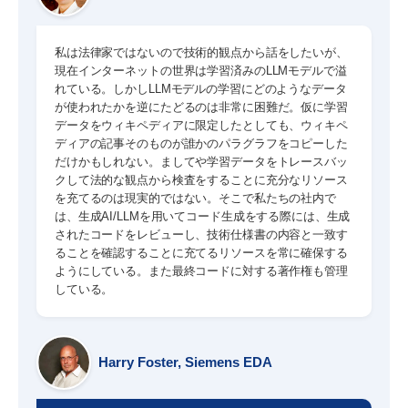
私は法律家ではないので技術的観点から話をしたいが、
現在インターネットの世界は学習済みのLLMモデルで溢
れている。しかしLLMモデルの学習にどのようなデータ
が使われたかを逆にたどるのは非常に困難だ。仮に学習
データをウィキペディアに限定したとしても、ウィキペ
ディアの記事そのものが誰かのパラグラフをコピーした
だけかもしれない。ましてや学習データをトレースバッ
クして法的な観点から検査をすることに充分なリソース
を充てるのは現実的ではない。そこで私たちの社内で
は、生成AI/LLMを用いてコード生成をする際には、生成
されたコードをレビューし、技術仕様書の内容と一致す
ることを確認することに充てるリソースを常に確保する
ようにしている。また最終コードに対する著作権も管理
している。
Harry Foster, Siemens EDA