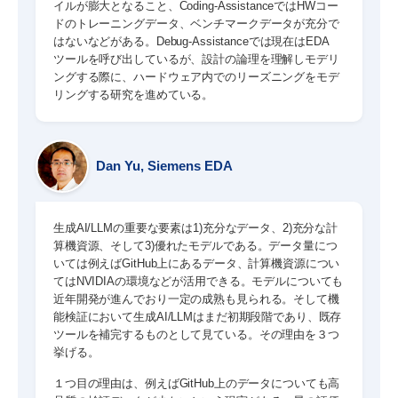
イルが膨大となること、Coding-AssistanceではHWコー
ドのトレーニングデータ、ベンチマークデータが充分で
はないなどがある。Debug-Assistanceでは現在はEDA
ツールを呼び出しているが、設計の論理を理解しモデリ
ングする際に、ハードウェア内でのリーズニングをモデ
リングする研究を進めている。
Dan Yu, Siemens EDA
生成AI/LLMの重要な要素は1)充分なデータ、2)充分な計
算機資源、そして3)優れたモデルである。データ量につ
いては例えばGitHub上にあるデータ、計算機資源につい
てはNVIDIAの環境などが活用できる。モデルについても
近年開発が進んでおり一定の成熟も見られる。そして機
能検証において生成AI/LLMはまだ初期段階であり、既存
ツールを補完するものとして見ている。その理由を３つ
挙げる。
１つ目の理由は、例えばGitHub上のデータについても高