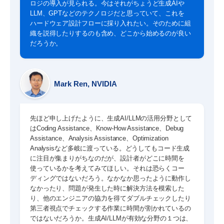
ロジの導入が見られる。今はそれがちょうど生成AIや
LLM、GPTなどのテクノロジだと思っていて、これを
ハードウェア設計フローに採り入れたい。そのために組
織を説得したりするのも含め、どこから始めるのが良い
だろうか。
Mark Ren, NVIDIA
先ほど申し上げたように、生成AI/LLMの活用分野として
はCoding Assistance、Know-How Assistance、Debug
Assistance、Analysis Assistance、Optimization
Analysisなど多岐に渡っている。どうしてもコード生成
に注目が集まりがちなのだが、設計者がどこに時間を
使っているかを考えてみてほしい。それは恐らくコー
ディングではないだろう。なかなか思ったように動作し
なかったり、問題が発生した時に解決方法を模索した
り、他のエンジニアの協力を得てダブルチェックしたり
第三者視点でチェックする作業に時間が割かれているの
ではないだろうか。生成AI/LLMが有効な分野の１つは、