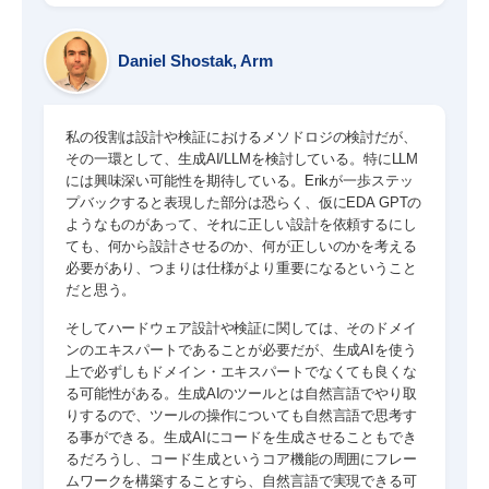
Daniel Shostak, Arm
私の役割は設計や検証におけるメソドロジの検討だが、
その一環として、生成AI/LLMを検討している。特にLLM
には興味深い可能性を期待している。Erikが一歩ステッ
プバックすると表現した部分は恐らく、仮にEDA GPTの
ようなものがあって、それに正しい設計を依頼するにし
ても、何から設計させるのか、何が正しいのかを考える
必要があり、つまりは仕様がより重要になるということ
だと思う。
そしてハードウェア設計や検証に関しては、そのドメイ
ンのエキスパートであることが必要だが、生成AIを使う
上で必ずしもドメイン・エキスパートでなくても良くな
る可能性がある。生成AIのツールとは自然言語でやり取
りするので、ツールの操作についても自然言語で思考す
る事ができる。生成AIにコードを生成させることもでき
るだろうし、コード生成というコア機能の周囲にフレー
ムワークを構築することすら、自然言語で実現できる可