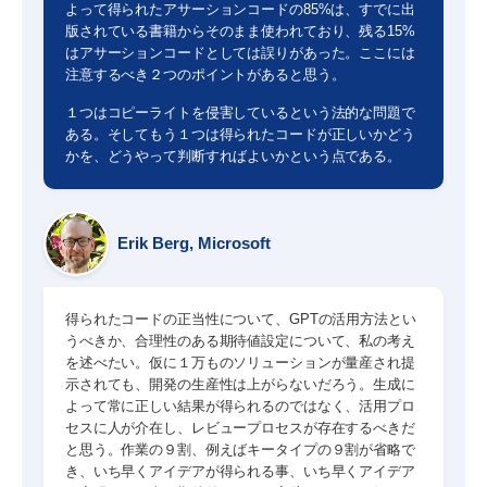
よって得られたアサーションコードの85%は、すでに出
版されている書籍からそのまま使われており、残る15%
はアサーションコードとしては誤りがあった。ここには
注意するべき２つのポイントがあると思う。
１つはコピーライトを侵害しているという法的な問題で
ある。そしてもう１つは得られたコードが正しいかどう
かを、どうやって判断すればよいかという点である。
Erik Berg, Microsoft
得られたコードの正当性について、GPTの活用方法とい
うべきか、合理性のある期待値設定について、私の考え
を述べたい。仮に１万ものソリューションが量産され提
示されても、開発の生産性は上がらないだろう。生成に
よって常に正しい結果が得られるのではなく、活用プロ
セスに人が介在し、レビュープロセスが存在するべきだ
と思う。作業の９割、例えばキータイプの９割が省略で
き、いち早くアイデアが得られる事、いち早くアイデア