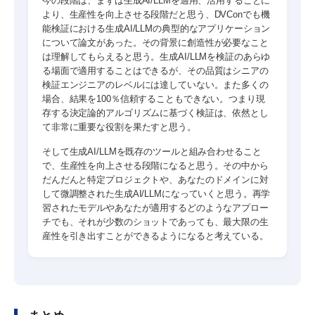
今の段階は、まずは生成AI/LLMを適用、活用することに
より、生産性を向上させる段階だと思う、DVConでも機
能検証における生成AI/LLMの典型的なアプリケーション
について論文があった。その背景に創造性が必要なこと
は理解してもらえると思う。生成AI/LLMを検証のあらゆ
る場面で適用することはできるが、その品質はシニアの
検証エンジニアのレベルには達していない。また多くの
場合、結果を100％信頼することもできない。つまり現
存する決定論的アルゴリズムに基づく検証は、依然とし
て非常に重要な役割を果たすと思う。
そして生成AI/LLMを既存のツールと組み合わせること
で、生産性を向上させる段階になると思う。その中から
だんだんと特定プロジェクトや、あなたのドメインに対
して微調整された生成AI/LLMになっていくと思う。再学
習されたモデルやあなたが適用するどのようなアプロー
チでも、それが少数のショットであっても、最大限の生
産性を引き出すことができるようになると考えている。