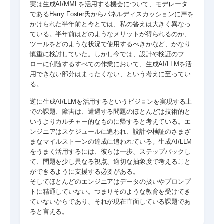
実は生成AI/MMLを活用する機会について、モデレータ
であるHarry Foster氏からパネルディスカッションに声を
かけられた半年前と今とでは、私の答えは大きく異なっ
ている。半年前はどのようなメリットが得られるのか、
ツールをどのような状況で使用するべきかなど、かなり
慎重に検討していた。しかし今では、設計や検証のフ
ローに付随するすべての作業において、生成AI/LLMを活
用できない部分はまったくない、という考えに至ってい
る。
逆に生成AI/LLMを活用するというビジョンを実現する上
での課題、障害は、遭遇する問題のほとんどは技術的と
いうよりカルチャー的なものに帰すると考えている。エ
ンジニアはスケジュールに追われ、設計や検証のさまざ
まなマイルストーンの達成に追われている。生成AI/LLM
をうまく活用するには、彼らは一歩、ステップバックし
て、問題を少し異なる視点、適切な抽象度で考えること
ができるように支援する必要がある。
そしてほとんどのエンジニアはデータの扱いやプロンプ
トに精通していない。つまりそのような教育を受けてき
ていないからであり、それが現在直面している課題であ
ると言える。