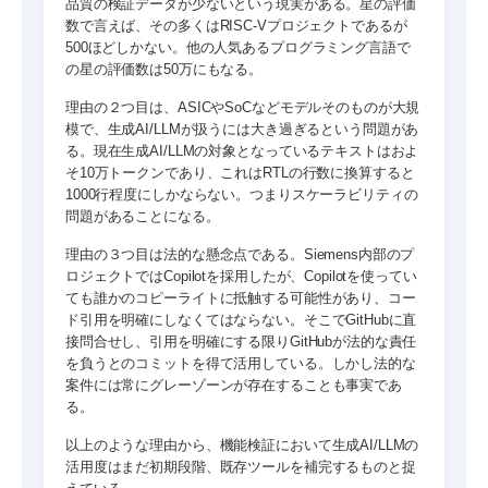
品質の検証データが少ないという現実がある。星の評価
数で言えば、その多くはRISC-Vプロジェクトであるが
500ほどしかない。他の人気あるプログラミング言語で
の星の評価数は50万にもなる。
理由の２つ目は、ASICやSoCなどモデルそのものが大規
模で、生成AI/LLMが扱うには大き過ぎるという問題があ
る。現在生成AI/LLMの対象となっているテキストはおよ
そ10万トークンであり、これはRTLの行数に換算すると
1000行程度にしかならない。つまりスケーラビリティの
問題があることになる。
理由の３つ目は法的な懸念点である。Siemens内部のプ
ロジェクトではCopilotを採用したが、Copilotを使ってい
ても誰かのコピーライトに抵触する可能性があり、コー
ド引用を明確にしなくてはならない。そこでGitHubに直
接問合せし、引用を明確にする限りGitHubが法的な責任
を負うとのコミットを得て活用している。しかし法的な
案件には常にグレーゾーンが存在することも事実であ
る。
以上のような理由から、機能検証において生成AI/LLMの
活用度はまだ初期段階、既存ツールを補完するものと捉