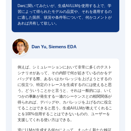
Danに聞いてみたいが、生成AI/LLMを使用する上で、学
習によって得られたモデルの品質や、それを適用するの
に適した箇所、状況や条件等について、何かコメントが
あれば共有して欲しい。
Dan Yu, Siemens EDA
例えば、シミュレーションにおいて非常に多くのテスト
シナリオがあって、その内部で何が起きているのかをデ
バッグする際、あるいはカバレッジを上げようとするの
に役立つ、特定のトレースを生成するのには使えると思
う。どういうことかと言うと、それは一般的には、いく
つかの事象が発生する一連のシーケンスとの相関関係が
得られれば、デバッグや、カバレッジを上げるのに役立
てることはできると思う。生成AI/LLMが教えてくれるこ
とを100%信用することはできないものの、ユーザーを
支援してくれる使い方はできる。
逆にLLMが生成する何かによって、まったく新たな検証