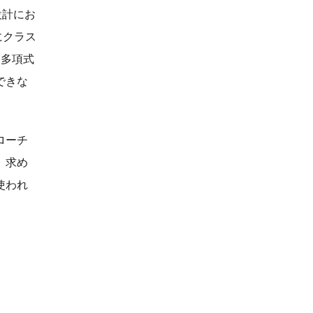
設計にお
にクラス
– 多項式
できな
ローチ
、求め
使われ