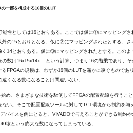
PGAの一部を構成する16個のLUT
る可能性としては16とおりある。ここでは仮に①にマッピングさ
以外の15とおりとなる。仮に②にマッピングされたとする。さ
除く14とおりある。仮に③にマッピングされたとする。このよ
数は16x15x14x… という計算、つまり16の階乗であり、
するFPGAの規模は、わずか16個のLUTを遥かに凌ぐものであ
の遠くなる数になることは間違いない。
を始め、さまざまな技術を駆使してFPGAの配置配線を行うこ
せない。そこで配置配線ツールに対してTCL環境から制約を与
aleなどのデバイスを例にとると、VIVADOで与えることができる制約
40垓という膨大な数になってしまっている。