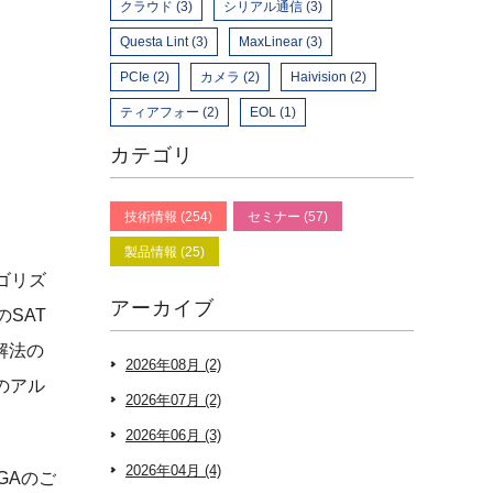
クラウド (3)
シリアル通信 (3)
Questa Lint (3)
MaxLinear (3)
PCIe (2)
カメラ (2)
Haivision (2)
ティアフォー (2)
EOL (1)
カテゴリ
技術情報 (254)
セミナー (57)
製品情報 (25)
ゴリズ
アーカイブ
SAT
解法の
2026年08月 (2)
くのアル
2026年07月 (2)
2026年06月 (3)
2026年04月 (4)
GAのご