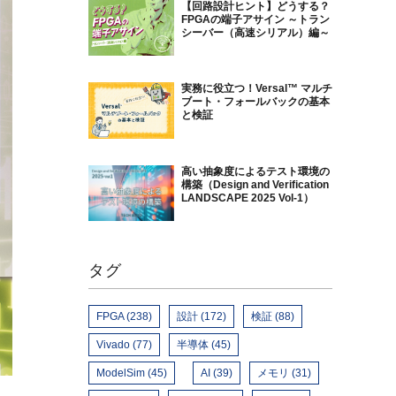
【回路設計ヒント】どうする？
FPGAの端子アサイン ～トラン
シーバー（高速シリアル）編～
実務に役立つ！Versal™ マルチ
ブート・フォールバックの基本
と検証
高い抽象度によるテスト環境の
構築（Design and Verification
LANDSCAPE 2025 Vol-1）
タグ
FPGA (238)
設計 (172)
検証 (88)
Vivado (77)
半導体 (45)
ModelSim (45)
AI (39)
メモリ (31)