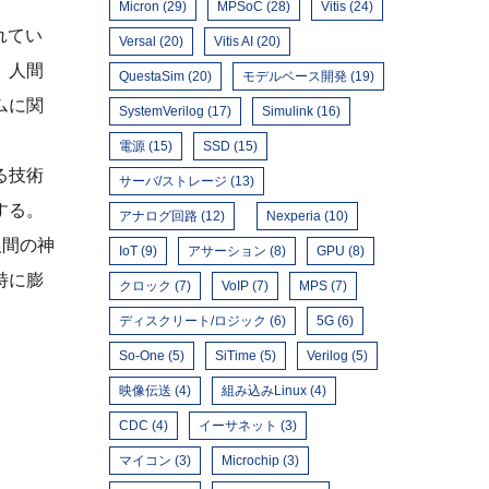
Micron (29)
MPSoC (28)
Vitis (24)
れてい
Versal (20)
Vitis AI (20)
る。人間
QuestaSim (20)
モデルベース開発 (19)
ムに関
SystemVerilog (17)
Simulink (16)
電源 (15)
SSD (15)
る技術
サーバ/ストレージ (13)
する。
アナログ回路 (12)
Nexperia (10)
人間の神
IoT (9)
アサーション (8)
GPU (8)
特に膨
クロック (7)
VoIP (7)
MPS (7)
ディスクリート/ロジック (6)
5G (6)
So-One (5)
SiTime (5)
Verilog (5)
映像伝送 (4)
組み込みLinux (4)
CDC (4)
イーサネット (3)
マイコン (3)
Microchip (3)