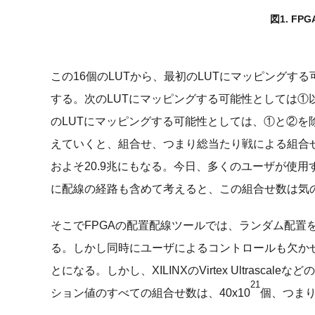
図1. F
この16個のLUTから、最初のLUTにマッピングす
する。次のLUTにマッピングする可能性としては①
のLUTにマッピングする可能性としては、①と②を
えていくと、組合せ、つまり総当たり戦による組合せの
およそ20.9兆にもなる。今日、多くのユーザが使用
に配線の経路も含めて考えると、この組合せ数は気
そこでFPGAの配置配線ツールでは、ランダム配置
る。しかし同時にユーザによるコントロールも欠か
とになる。しかし、XILINXのVirtex Ultrasc
21
ション値のすべての組合せ数は、40x10
個、つまり