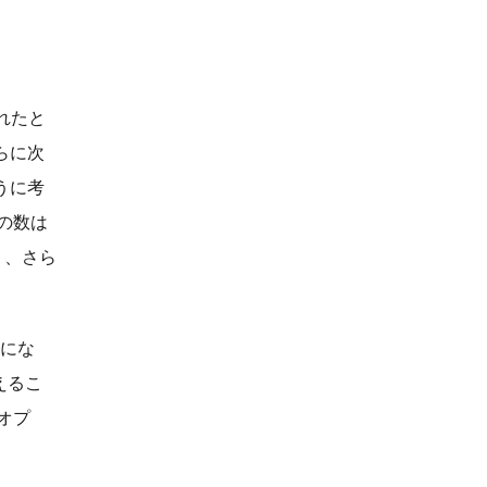
れたと
らに次
うに考
その数は
り、さら
とにな
えるこ
やオプ