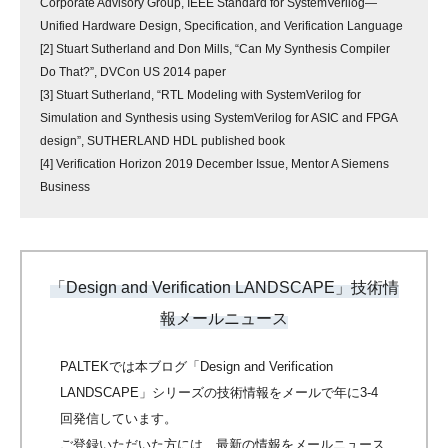
Corporate Advisory Group, IEEE Standard for SystemVerilog—
Unified Hardware Design, Specification, and Verification Language
[2] Stuart Sutherland and Don Mills, “Can My Synthesis Compiler
Do That?”, DVCon US 2014 paper
[3] Stuart Sutherland, “RTL Modeling with SystemVerilog for
Simulation and Synthesis using SystemVerilog for ASIC and FPGA
design”, SUTHERLAND HDL published book
[4] Verification Horizon 2019 December Issue, Mentor A Siemens
Business
「Design and Verification LANDSCAPE」技術情
報メールニュース
PALTEKでは本ブログ「Design and Verification
LANDSCAPE」シリーズの技術情報をメールで年に3-4
回発信しています。
ご登録いただいた方には、最新の情報をメールニュース