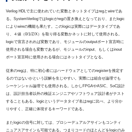
Verilog HDLで主に使われていた変数とネットタイプはregとwireであ
る。SystemVerilogではlogicがregの置き換えとなっており、またlogic
によりwireの機能も果たす。このlogicは実際にはデータタイプであ
り、４値（0/1/Z/X）を取り得る変数かネットに対して使用される。
logicで宣言されれば変数であり、モジュールのoutputポート宣言時に
使用される場合も変数であるが、モジュールのinput、もしくはinout
ポート宣言時に使用される場合にはネットタイプとなる。
従来のregは、特に初心者にはハードウェアとしてのregisterを推定す
るのではないかという誤解を生じやすい。実際には組合せ論理でも
シーケンシャル論理でも使用される。しかしFPGAやASIC、SoC設計
は、設計担当者以外の検証エンジニアやソフトウェア設計者がテスト
することもある。logicというデータタイプ名はregに比べ、より分か
りやすく、正確に体現するキーワードである。
またlogicの信号に対しては、プロシーデュアルアサインもコンティ
ニュアスアサインも可能である。つまりコードのほとんどをlogicのみ