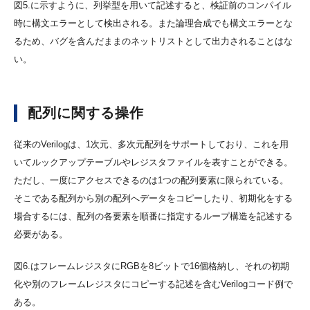
図5.に示すように、列挙型を用いて記述すると、検証前のコンパイル
時に構文エラーとして検出される。また論理合成でも構文エラーとな
るため、バグを含んだままのネットリストとして出力されることはな
い。
配列に関する操作
従来のVerilogは、1次元、多次元配列をサポートしており、これを用
いてルックアップテーブルやレジスタファイルを表すことができる。
ただし、一度にアクセスできるのは1つの配列要素に限られている。
そこである配列から別の配列へデータをコピーしたり、初期化をする
場合するには、配列の各要素を順番に指定するループ構造を記述する
必要がある。
図6.はフレームレジスタにRGBを8ビットで16個格納し、それの初期
化や別のフレームレジスタにコピーする記述を含むVerilogコード例で
ある。