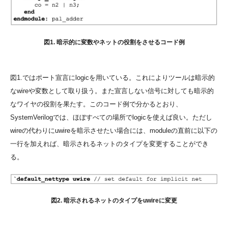
図1. 暗示的に変数やネットの役割をさせるコード例
図1.ではポート宣言にlogicを用いている。これによりツールは暗示的
なwireや変数として取り扱う。また宣言しない信号に対しても暗示的
なワイヤの役割を果たす。このコード例で分かるとおり、
SystemVerilogでは、ほぼすべての場所でlogicを使えば良い。ただし
wireの代わりにuwireを暗示させたい場合には、moduleの直前に以下の
一行を加えれば、暗示されるネットのタイプを変更することができ
る。
図2. 暗示されるネットのタイプをuwireに変更