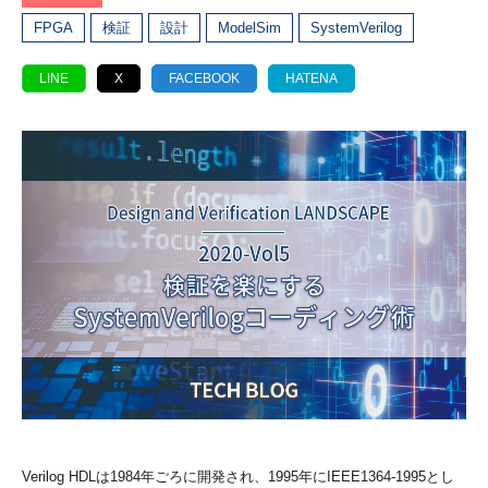
FPGA
検証
設計
ModelSim
SystemVerilog
LINE
X
FACEBOOK
HATENA
Verilog HDLは1984年ごろに開発され、1995年にIEEE1364-1995とし