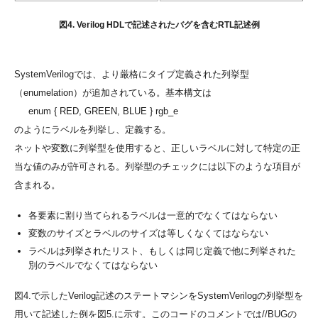
図4. Verilog HDLで記述されたバグを含むRTL記述例
SystemVerilogでは、より厳格にタイプ定義された列挙型
（enumelation）が追加されている。基本構文は
enum { RED, GREEN, BLUE } rgb_e
のようにラベルを列挙し、定義する。
ネットや変数に列挙型を使用すると、正しいラベルに対して特定の正
当な値のみが許可される。列挙型のチェックには以下のような項目が
含まれる。
各要素に割り当てられるラベルは一意的でなくてはならない
変数のサイズとラベルのサイズは等しくなくてはならない
ラベルは列挙されたリスト、もしくは同じ定義で他に列挙された
別のラベルでなくてはならない
図4.で示したVerilog記述のステートマシンをSystemVerilogの列挙型を
用いて記述した例を図5.に示す。このコードのコメントでは//BUGの