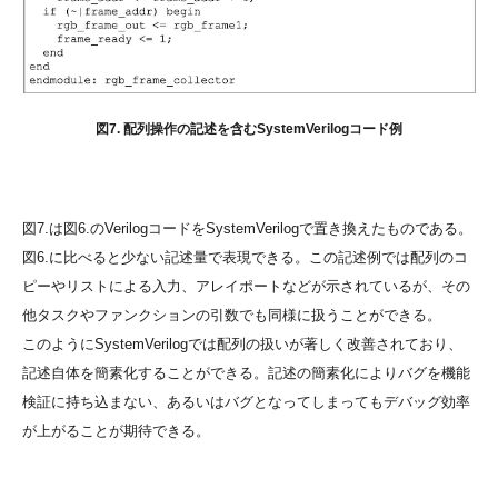
図7. 配列操作の記述を含むSystemVerilogコード例
図7.は図6.のVerilogコードをSystemVerilogで置き換えたものである。
図6.に比べると少ない記述量で表現できる。この記述例では配列のコ
ピーやリストによる入力、アレイポートなどが示されているが、その
他タスクやファンクションの引数でも同様に扱うことができる。
このようにSystemVerilogでは配列の扱いが著しく改善されており、
記述自体を簡素化することができる。記述の簡素化によりバグを機能
検証に持ち込まない、あるいはバグとなってしまってもデバッグ効率
が上がることが期待できる。