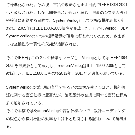
て標準化された。その後、言語の曖昧さを正す目的でIEEE1364-2001
へと改版された。しかし開発当時から時が経ち、最新のシステム設計
や検証に追従する目的で、SystemVerilogとして大幅な機能追加が行
われ、2005年にIEEE1800-2005標準が完成した。しかしVerilog HDLと
SystemVerilogの２つの標準活動が個別に行われていたため、さまざ
まな互換性や一貫性の欠如が指摘された。
そこでIEEEはこの２つの標準をマージし、VerilogとしてはIEEE1364-
2005を最終版として策定し、SystemVerilogはIEEE1800-2009として
改版した。IEEE1800はその後2012年、2017年と改版が続いている。
SystemVerilogは検証用の言語であるとの誤解が生じるほど、機能検
証に関する言語仕様は豊富だが、論理設計や合成に関する言語仕様も
多く追加されている。
そこで本稿ではSystemVerilogの言語仕様の中で、設計コーディング
の観点から機能検証の効率を上げると期待される記述について解説す
る。