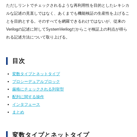
ただしリントでチェックされるような再利用性を目的としたレキシカ
ルな記述の見直しではなく、あくまでも機能検証の生産性を上げるこ
とを目的とする。そのすべてを網羅できるわけではないが、従来の
Verilogの記述に対してSystemVerilogだからこそ検証上の利点が得ら
れる記述方法について取り上げる。
目次
変数タイプとネットタイプ
プロシーデュアルブロック
厳格にチェックされる列挙型
配列に関する操作
インタフェース
まとめ
変数タイプとネットタイプ