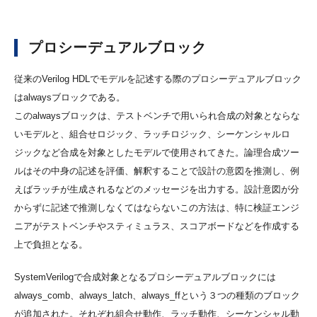
プロシーデュアルブロック
従来のVerilog HDLでモデルを記述する際のプロシーデュアルブロック
はalwaysブロックである。
このalwaysブロックは、テストベンチで用いられ合成の対象とならな
いモデルと、組合せロジック、ラッチロジック、シーケンシャルロ
ジックなど合成を対象としたモデルで使用されてきた。論理合成ツー
ルはその中身の記述を評価、解釈することで設計の意図を推測し、例
えばラッチが生成されるなどのメッセージを出力する。設計意図が分
からずに記述で推測しなくてはならないこの方法は、特に検証エンジ
ニアがテストベンチやスティミュラス、スコアボードなどを作成する
上で負担となる。
SystemVerilogで合成対象となるプロシーデュアルブロックには
always_comb、always_latch、always_ffという３つの種類のブロック
が追加された。それぞれ組合せ動作、ラッチ動作、シーケンシャル動