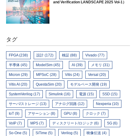
and Verification LANDSCAPE 2025 Vol-1）
タグ
FPGA (238)
設計 (172)
検証 (88)
Vivado (77)
半導体 (45)
ModelSim (45)
AI (39)
メモリ (31)
Micron (29)
MPSoC (28)
Vitis (24)
Versal (20)
Vitis AI (20)
QuestaSim (20)
モデルベース開発 (19)
SystemVerilog (17)
Simulink (16)
電源 (15)
SSD (15)
サーバ/ストレージ (13)
アナログ回路 (12)
Nexperia (10)
IoT (9)
アサーション (8)
GPU (8)
クロック (7)
VoIP (7)
MPS (7)
ディスクリート/ロジック (6)
5G (6)
So-One (5)
SiTime (5)
Verilog (5)
映像伝送 (4)