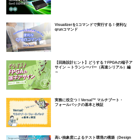
Visualizerを1コマンドで実行する！便利な
qrunコマンド
【回路設計ヒント】どうする？FPGAの端子ア
サイン ～トランシーバー（高速シリアル）編
～
実務に役立つ！Versal™ マルチブート・
フォールバックの基本と検証
高い抽象度によるテスト環境の構築（Design