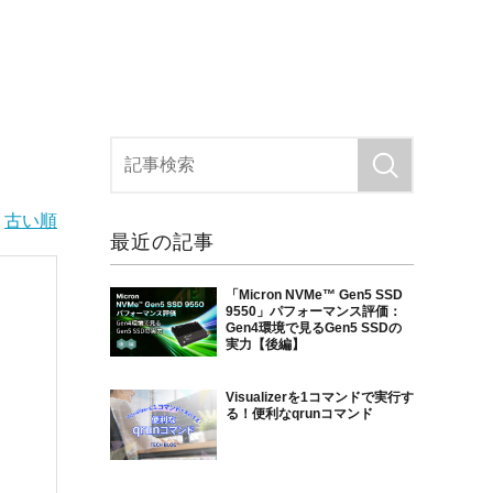
|
古い順
最近の記事
「Micron NVMe™ Gen5 SSD
9550」パフォーマンス評価：
Gen4環境で見るGen5 SSDの
実力【後編】
Visualizerを1コマンドで実行す
る！便利なqrunコマンド