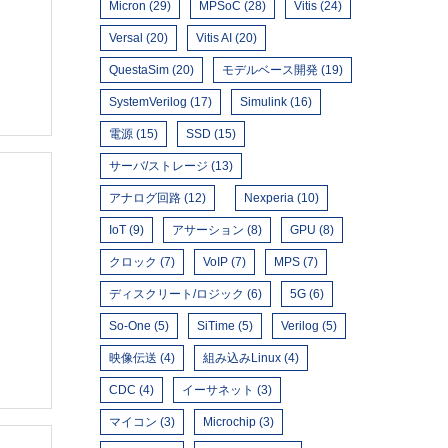
Micron (29)
MPSoC (28)
Vitis (24)
Versal (20)
Vitis AI (20)
QuestaSim (20)
モデルベース開発 (19)
SystemVerilog (17)
Simulink (16)
電源 (15)
SSD (15)
サーバ/ストレージ (13)
アナログ回路 (12)
Nexperia (10)
IoT (9)
アサーション (8)
GPU (8)
クロック (7)
VoIP (7)
MPS (7)
ディスクリート/ロジック (6)
5G (6)
So-One (5)
SiTime (5)
Verilog (5)
映像伝送 (4)
組み込みLinux (4)
CDC (4)
イーサネット (3)
マイコン (3)
Microchip (3)