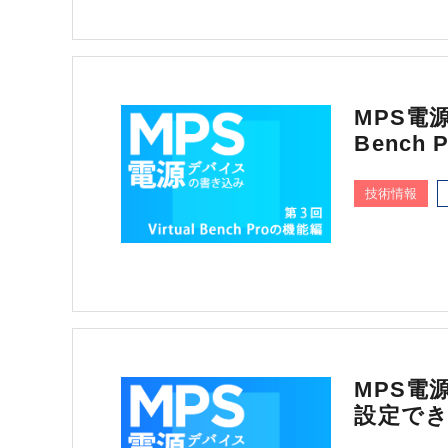
MPS電
Bench
技術情報
MPS電
設定で