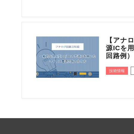
【アナロ
源ICを
回路例）
技術情報