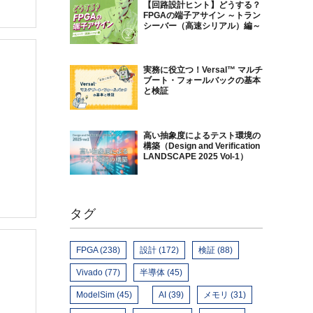
【回路設計ヒント】どうする？
FPGAの端子アサイン ～トラン
シーバー（高速シリアル）編～
実務に役立つ！Versal™ マルチ
ブート・フォールバックの基本
と検証
高い抽象度によるテスト環境の
構築（Design and Verification
LANDSCAPE 2025 Vol-1）
タグ
FPGA (238)
設計 (172)
検証 (88)
Vivado (77)
半導体 (45)
ModelSim (45)
AI (39)
メモリ (31)