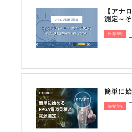
【アナロ
測定～
技術情報
簡単に始
技術情報