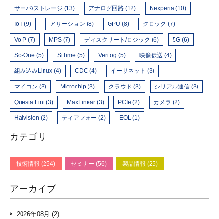
サーバ/ストレージ (13)
アナログ回路 (12)
Nexperia (10)
IoT (9)
アサーション (8)
GPU (8)
クロック (7)
VoIP (7)
MPS (7)
ディスクリート/ロジック (6)
5G (6)
So-One (5)
SiTime (5)
Verilog (5)
映像伝送 (4)
組み込みLinux (4)
CDC (4)
イーサネット (3)
マイコン (3)
Microchip (3)
クラウド (3)
シリアル通信 (3)
Questa Lint (3)
MaxLinear (3)
PCIe (2)
カメラ (2)
Haivision (2)
ティアフォー (2)
EOL (1)
カテゴリ
技術情報 (254)
セミナー (56)
製品情報 (25)
アーカイブ
2026年08月 (2)