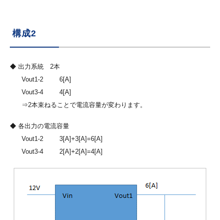
構成2
◆ 出力系統 2本
Vout1-2
6[A]
Vout3-4
4[A]
⇒2本束ねることで電流容量が変わります。
◆ 各出力の電流容量
Vout1-2
3[A]+3[A]=6[A]
Vout3-4
2[A]+2[A]=4[A]