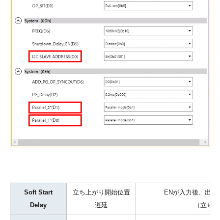
Soft Start
立ち上がり開始位置
ENが入力後、出力
Delay
遅延
（立ち上