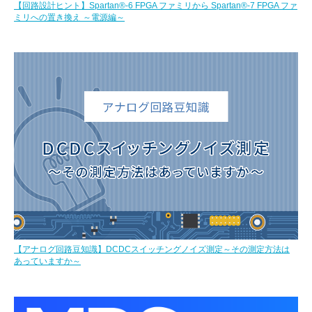
【回路設計ヒント】Spartan®-6 FPGA ファミリから Spartan®-7 FPGA ファ
ミリへの置き換え ～電源編～
【アナログ回路豆知識】DCDCスイッチングノイズ測定～その測定方法は
あっていますか～