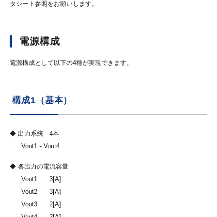
タシート参照をお願いします。
電源構成
電源構成として以下の4種が実現できます。
構成1（基本）
◆ 出力系統 4本
Vout1～Vout4
◆ 各出力の電流容量
Vout1
3[A]
Vout2
3[A]
Vout3
2[A]
Vout4
2[A]