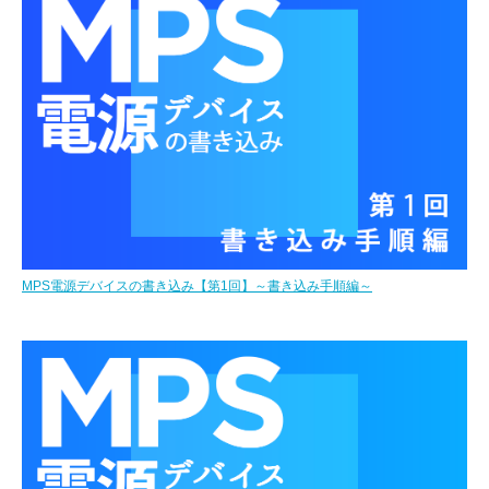
MPS電源デバイスの書き込み【第1回】～書き込み手順編～