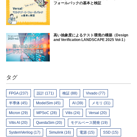
フォールバックの基本と検証
高い抽象度によるテスト環境の構築（Design
and Verification LANDSCAPE 2025 Vol-1）
タグ
FPGA (237)
設計 (171)
検証 (88)
Vivado (77)
半導体 (45)
ModelSim (45)
AI (39)
メモリ (31)
Micron (29)
MPSoC (28)
Vitis (24)
Versal (20)
Vitis AI (20)
QuestaSim (20)
モデルベース開発 (19)
SystemVerilog (17)
Simulink (16)
電源 (15)
SSD (15)