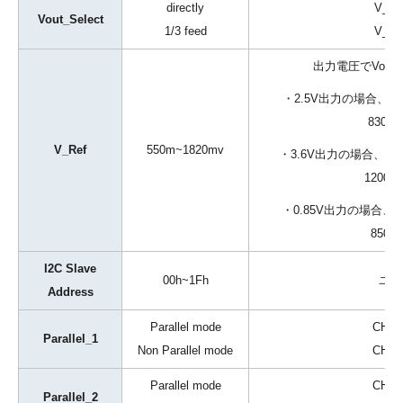
directly
V_R
Vout_Select
1/3 feed
V_R
出力電圧でVout_
・2.5V出力の場合、 V_R
830mV
V_Ref
550m~1820mv
・3.6V出力の場合、 V_R
1200mV
・0.85V出力の場合、 V_
850mV
I2C Slave
00h~1Fh
ユー
Address
Parallel mode
CH1
Parallel_1
Non Parallel mode
CH1
Parallel mode
CH3
Parallel_2