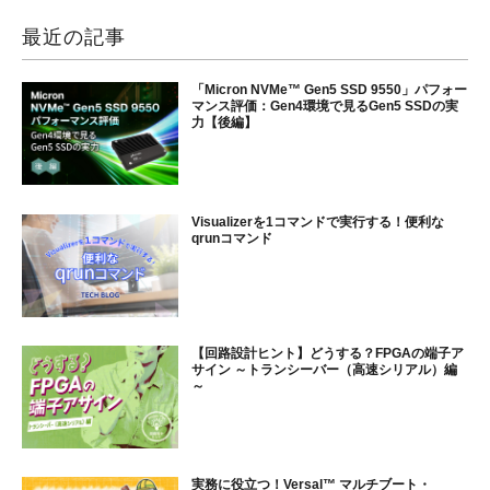
最近の記事
「Micron NVMe™ Gen5 SSD 9550」パフォー
マンス評価：Gen4環境で見るGen5 SSDの実
力【後編】
Visualizerを1コマンドで実行する！便利な
qrunコマンド
【回路設計ヒント】どうする？FPGAの端子ア
サイン ～トランシーバー（高速シリアル）編
～
実務に役立つ！Versal™ マルチブート・