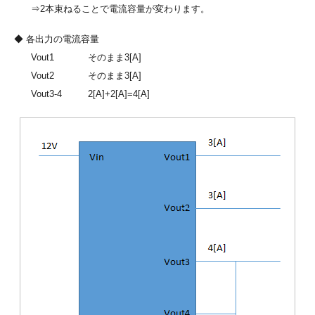
⇒2本束ねることで電流容量が変わります。
◆ 各出力の電流容量
Vout1
そのまま3[A]
Vout2
そのまま3[A]
Vout3-4
2[A]+2[A]=4[A]