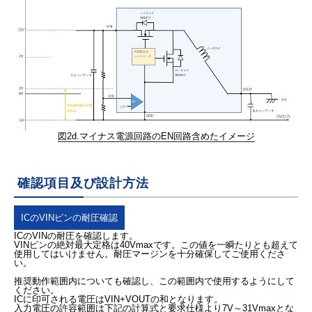
図2d.マイナス電源回路のEN回路含めたイメージ
確認項目及び設計方法
ICのVINピンの耐圧確認
ICのVINの耐圧を確認します。
VINピンの絶対最大定格は40Vmaxです。この値を一瞬たりとも超えて
使用してはいけません。耐圧マージンを十分確保してご使用くださ
い。
推奨動作範囲内についても確認し、この範囲内で使用するようにして
ください。
ICに印可される電圧はVIN+VOUTの和となります。
入力電圧の許容範囲は下記の計算式と要求仕様より7V～31Vmaxとな