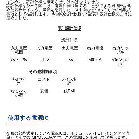
はじめに、設計仕様を確定させなければなりません。
設計仕様を決める際には、電源に割り当てることができる周辺部品含
めた基板サイズや、量産を想定したコスト面などついてもその他制約
事項として検討します。 今回の設計仕様は下記
表1.設計仕様
のように
定めました。
表1.設計仕様
設計仕様
入力電圧
入力電圧
出力電圧
出力電流
出力リッ
範囲
プル
7V ~ 26V
+12V
- 5V
500mA
50mV pk-
pk
その他制約事項
基板サイ
コスト
ノイズ制
ズ
約
なるべく
安価
低EMI
小型
使用する電源IC
今回の部品選定している電源ICは、モジュール（FET+インダクタ内
蔵）タイプの MPM3510Aです。この電源ICを使用して説明します。