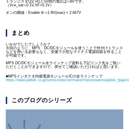
トランジスタQ1/ R1と5V間の電圧は≒8Vです。
（Vce_sat≒0.1V,VF=0.1V）
オンの閾値：Enable th =1.8V(max) < 2.667V
まとめ
いかがでしたでしょうか？
今回のように、MPS DC/DCモジュールを使うことで外付けトランス
などを用いる必要もなく、安価で小型なマイナス電源回路を作ること
が可能です。
MPS DC/DCモジュール全ラインナップ資料も下記リンク先をご覧い
ただくことができますので、併せてご確認いただければと思います。
■MPSインダクタ内蔵電源モジュールICの全ラインナップ
https://www.paltek.co.jp/semiconductor/maker/mps/powersupplies_fpga/xil
このブログのシリーズ