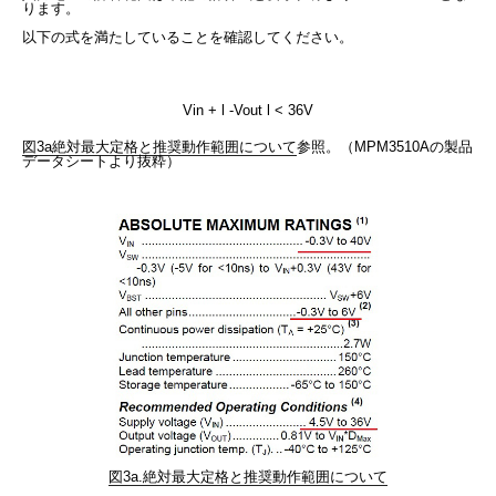
ります。
以下の式を満たしていることを確認してください。
Vin + l -Vout l < 36V
図3a絶対最大定格と推奨動作範囲について
参照。（MPM3510Aの製品
データシートより抜粋）
図3a.絶対最大定格と推奨動作範囲について