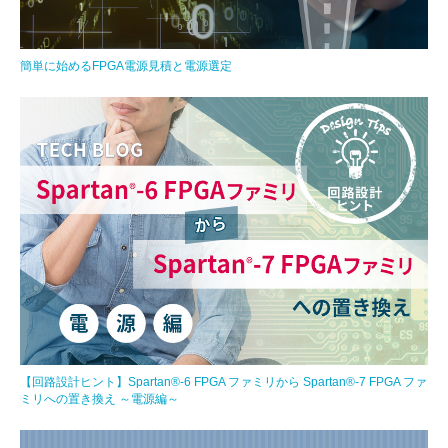
簡単に始めるFPGA電源見積と電源選定
【回路設計ヒント】Spartan®-6 FPGA ファミリから Spartan®-7 FPGA ファ
ミリへの置き換え ～電源編～