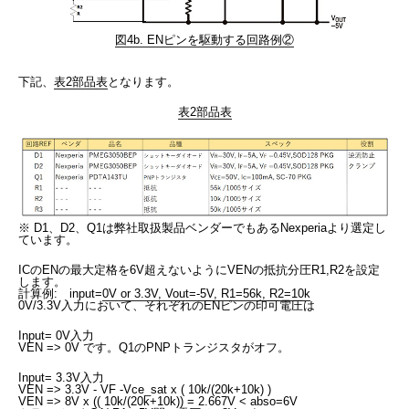
図4b. ENピンを駆動する回路例②
下記、
表2部品表
となります。
表2部品表
※ D1、D2、Q1は弊社取扱製品ベンダーでもあるNexperiaより選定し
ています。
ICのENの最大定格を6V超えないようにVENの抵抗分圧R1,R2を設定
します。
計算例: input=
0V or 3.3V, Vout=-5V, R1=56k, R2=10k
0V/3.3V入力において、それぞれのENピンの印可電圧は
Input= 0V入力
VEN => 0V です。Q1のPNPトランジスタがオフ。
Input= 3.3V入力
VEN => 3.3V - VF -Vce_sat x ( 10k/(20k+10k) )
VEN => 8V x (( 10k/(20k+10k)) = 2.667V < abso=6V