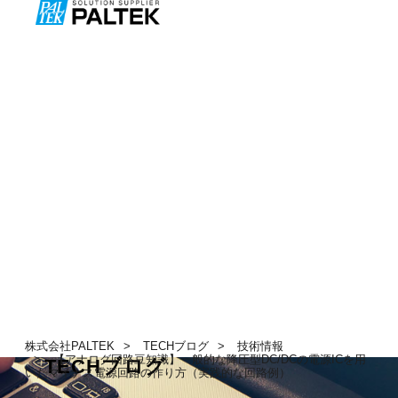
株式会社PALTEK
TECHブログ
技術情報
【アナログ回路豆知識】一般的な降圧型DC/DCの電源ICを用
TECHブログ
いたマイナス電源回路の作り方（実践的な回路例）