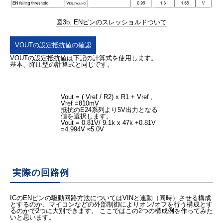
図3b. ENピンのスレッショルドついて
VOUTの設定抵抗値の確認
VOUTの設定抵抗値は下記の計算式を使用します。
基本、降圧型の計算式と同じです。
Vout = ( Vref / R2) x R1 + Vref ,
Vref =810mV
抵抗のE24系列より5V出力となる
値を選択します。
Vout = 0.81V/ 9.1k x 47k +0.81V
=4.994V ≈5.0V
実際の回路例
ICのENピンの駆動回路方法についてはVINと連動（同時）させる構成
とするのか、マイコンなどの外部制御によりオン/オフを行う構成とす
るのかで2つに大別できます。 ここではこの2つの構成例を作ってみた
いと思います。