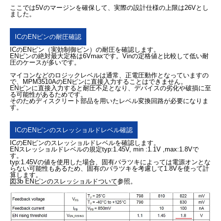
ここでは5Vのマージンを確保して、実際の設計仕様の上限は26Vとし
ました。
ICのENピンの耐圧確認
ICのENピン（実効制御ピン）の耐圧を確認します。
ENピンの絶対最大定格は6Vmaxです。Vinの定格値と比較して低い耐
圧のケースが多いです。
マイコンなどのロジックレベルは通常、正電圧動作となっていますの
で、MPM3510AのENピンに直接入力することはできません。
ENピンに直接入力すると耐圧不足となり、デバイスの劣化や破損に至
る可能性があるためです。
そのためディスクリート部品を用いたレベル変換回路が必要になりま
す。
ICのENピンのスレッショルドレベル確認
ICのENピンのスレッショルドレベルを確認します。
ENスレッショルドレベルの規定typ:1.45V, min :1.1V ,max:1.8Vで
す。
typ:1.45Vの値を使用した場合、固有バラツキによっては電源オンとな
らない可能性もあるため、固有のバラツキを考慮して1.8Vを使って計
算します。
図3b ENピンのスレッショルドついて
参照。