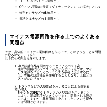
TFT-LCDのバイアス電源として
OPアンプ回路の電源（ダイナミックレンジの拡大）として
特定センサなどの供給用として
電話交換機などの主電源として
マイナス電源回路を作る上でのよくある
問題点
では、具体的にマイナス電源回路を作る上で、どのようなことが問題
になるのでしょうか？
以下にその問題点を示します。
1. 専用設計部品を調達することによるコスト高
通常の回路に比べコストがかかるという点です。マイ
ナス電源を作るためのトランスを手軽に設計するに
は、専用の設計部品を使用することとなり、工数とコ
ストがかかります。
2. トランスなどの大型部品を用いることによる基板面
積の増大
外付けMOSFETやトランスの大型部品を用いること
により、基板面積が大きくなります。開発される製品
にもよりますが、基板面積を小さくしたいという場合
には問題となります。