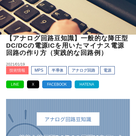
【アナログ回路豆知識】一般的な降圧型
DC/DCの電源ICを用いたマイナス電源
回路の作り方（実践的な回路例）
2021/01/19
技術情報
MPS
半導体
アナログ回路
電源
LINE
X
FACEBOOK
HATENA