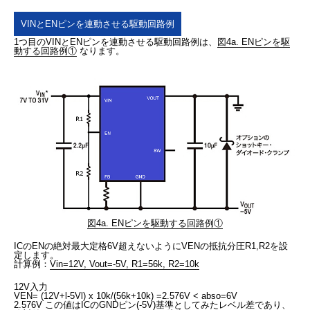
VINとENピンを連動させる駆動回路例
1つ目のVINとENピンを連動させる駆動回路例は、
図4a. ENピンを駆
動する回路例①
なります。
図4a. ENピンを駆動する回路例①
ICのENの絶対最大定格6V超えないようにVENの抵抗分圧R1,R2を設
定します。
計算例：
Vin=12V, Vout=-5V, R1=56k, R2=10k
12V入力
VEN= (12V+l-5Vl) x 10k/(56k+10k) =2.576V < abso=6V
2.576V この値はICのGNDピン(-5V)基準としてみたレベル差であり、