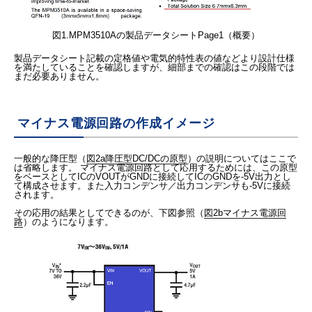
図1.MPM3510Aの製品データシートPage1（概要）
製品データシート記載の定格値や電気的特性表の値などより設計仕様
を満たしていることを確認しますが、細部までの確認はこの段階では
まだ必要ありません。
マイナス電源回路の作成イメージ
一般的な降圧型（
図2a降圧型DC/DCの原型
）の説明についてはここで
は省略します。 マイナス電源回路として応用するためには、この原型
をベースとしてICのVOUTがGNDに接続してICのGNDを-5V出力とし
て構成させます。また入力コンデンサ／出力コンデンサも-5Vに接続
されます。
その応用の結果としてできるのが、下図参照（
図2bマイナス電源回
路
）のようになります。