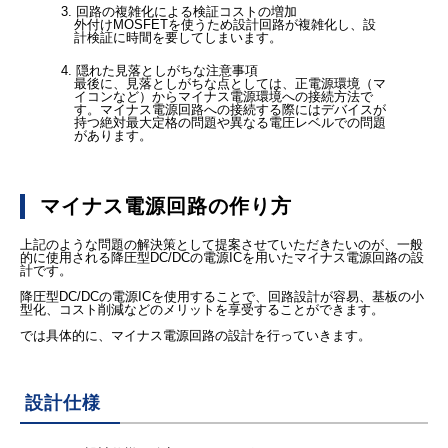
3. 回路の複雑化による検証コストの増加
外付けMOSFETを使うため設計回路が複雑化し、設
計検証に時間を要してしまいます。
4. 隠れた見落としがちな注意事項
最後に、見落としがちな点としては、正電源環境（マ
イコンなど）からマイナス電源環境への接続方法で
す。マイナス電源回路への接続する際にはデバイスが
持つ絶対最大定格の問題や異なる電圧レベルでの問題
があります。
マイナス電源回路の作り方
上記のような問題の解決策として提案させていただきたいのが、一般
的に使用される降圧型DC/DCの電源ICを用いたマイナス電源回路の設
計です。
降圧型DC/DCの電源ICを使用することで、回路設計が容易、基板の小
型化、コスト削減などのメリットを享受することができます。
では具体的に、マイナス電源回路の設計を行っていきます。
設計仕様