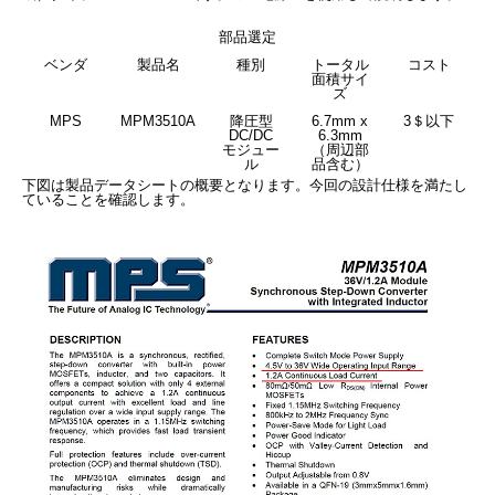
部品選定
ベンダ
製品名
種別
トータル
コスト
面積サイ
ズ
MPS
MPM3510A
降圧型
6.7mm x
3＄以下
DC/DC
6.3mm
モジュー
（周辺部
ル
品含む）
下図は製品データシートの概要となります。今回の設計仕様を満たし
ていることを確認します。