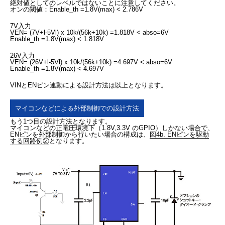
絶対値としてのレベルではないことに注意してください。
オンの閾値：Enable_th =1.8V(max) < 2.786V
7V入力
VEN= (7V+l-5Vl) x 10k/(56k+10k) =1.818V < abso=6V
Enable_th =1.8V(max) < 1.818V
26V入力
VEN= (26V+l-5Vl) x 10k/(56k+10k) =4.697V < abso=6V
Enable_th =1.8V(max) < 4.697V
VINとENピン連動による設計方法は以上となります。
マイコンなどによる外部制御での設計方法
もう1つ目の設計方法となります。
マイコンなどの正電圧環境下（1.8V,3.3V のGPIO）しかない場合で、
ENピンを外部制御から行いたい場合の構成は、
図4b. ENピンを駆動
する回路例②
となります。