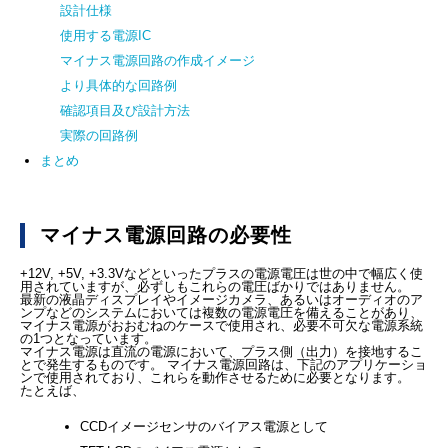
設計仕様
使用する電源IC
マイナス電源回路の作成イメージ
より具体的な回路例
確認項目及び設計方法
実際の回路例
まとめ
マイナス電源回路の必要性
+12V, +5V, +3.3Vなどといったプラスの電源電圧は世の中で幅広く使
用されていますが、必ずしもこれらの電圧ばかりではありません。
最新の液晶ディスプレイやイメージカメラ、あるいはオーディオのア
ンプなどのシステムにおいては複数の電源電圧を備えることがあり、
マイナス電源がおおむねのケースで使用され、必要不可欠な電源系統
の1つとなっています。
マイナス電源は直流の電源において、プラス側（出力）を接地するこ
とで発生するものです。 マイナス電源回路は、下記のアプリケーショ
ンで使用されており、これらを動作させるために必要となります。
たとえば、
CCDイメージセンサのバイアス電源として