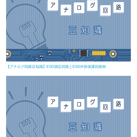
【アナログ回路豆知識】ESD測定回路とESD外部保護回路例