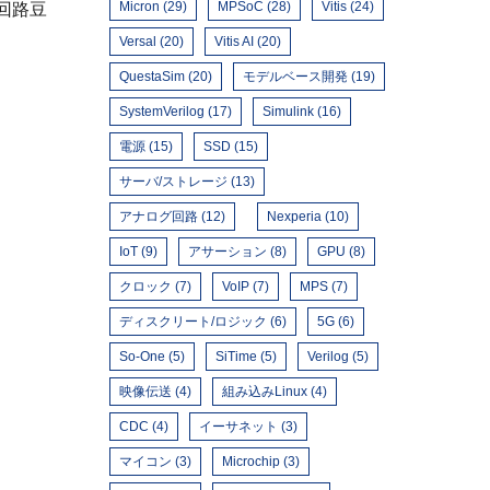
Micron (29)
MPSoC (28)
Vitis (24)
回路豆
Versal (20)
Vitis AI (20)
QuestaSim (20)
モデルベース開発 (19)
SystemVerilog (17)
Simulink (16)
電源 (15)
SSD (15)
サーバ/ストレージ (13)
アナログ回路 (12)
Nexperia (10)
IoT (9)
アサーション (8)
GPU (8)
クロック (7)
VoIP (7)
MPS (7)
ディスクリート/ロジック (6)
5G (6)
So-One (5)
SiTime (5)
Verilog (5)
映像伝送 (4)
組み込みLinux (4)
CDC (4)
イーサネット (3)
マイコン (3)
Microchip (3)