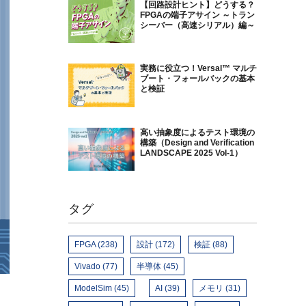
【回路設計ヒント】どうする？
FPGAの端子アサイン ～トラン
シーバー（高速シリアル）編～
実務に役立つ！Versal™ マルチ
ブート・フォールバックの基本
と検証
高い抽象度によるテスト環境の
構築（Design and Verification
LANDSCAPE 2025 Vol-1）
タグ
FPGA (238)
設計 (172)
検証 (88)
Vivado (77)
半導体 (45)
ModelSim (45)
AI (39)
メモリ (31)