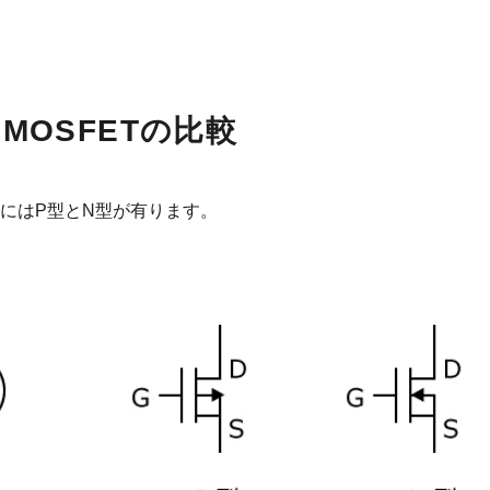
OSFETの比較
TにはP型とN型が有ります。