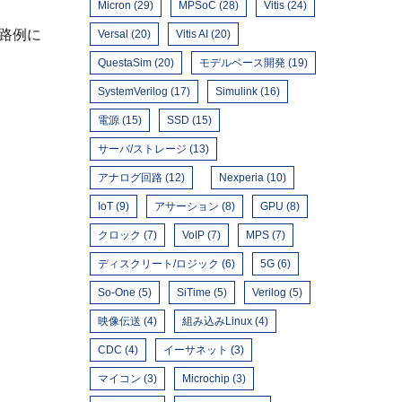
Micron (29)
MPSoC (28)
Vitis (24)
路例に
Versal (20)
Vitis AI (20)
QuestaSim (20)
モデルベース開発 (19)
SystemVerilog (17)
Simulink (16)
電源 (15)
SSD (15)
サーバ/ストレージ (13)
アナログ回路 (12)
Nexperia (10)
IoT (9)
アサーション (8)
GPU (8)
クロック (7)
VoIP (7)
MPS (7)
ディスクリート/ロジック (6)
5G (6)
So-One (5)
SiTime (5)
Verilog (5)
映像伝送 (4)
組み込みLinux (4)
CDC (4)
イーサネット (3)
マイコン (3)
Microchip (3)