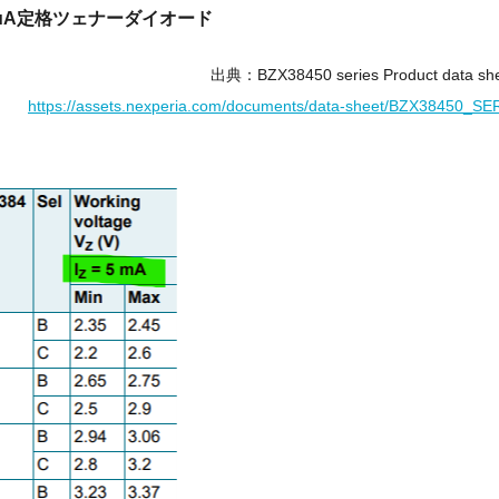
0μA定格ツェナーダイオード
出典：BZX38450 series Product data sh
https://assets.nexperia.com/documents/data-sheet/BZX38450_SE