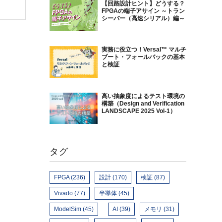
【回路設計ヒント】どうする？
FPGAの端子アサイン ～トラン
シーバー（高速シリアル）編～
実務に役立つ！Versal™ マルチ
ブート・フォールバックの基本
と検証
高い抽象度によるテスト環境の
構築（Design and Verification
LANDSCAPE 2025 Vol-1）
タグ
FPGA (236)
設計 (170)
検証 (87)
Vivado (77)
半導体 (45)
ModelSim (45)
AI (39)
メモリ (31)