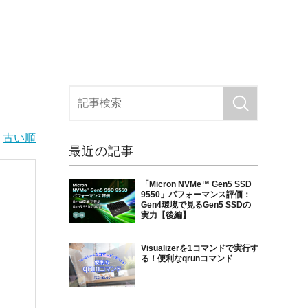
|
古い順
最近の記事
「Micron NVMe™ Gen5 SSD
9550」パフォーマンス評価：
Gen4環境で見るGen5 SSDの
実力【後編】
Visualizerを1コマンドで実行す
る！便利なqrunコマンド