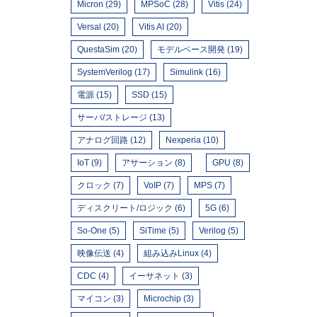
Micron (29)
MPSoC (28)
Vitis (24)
Versal (20)
Vitis AI (20)
QuestaSim (20)
モデルベース開発 (19)
SystemVerilog (17)
Simulink (16)
電源 (15)
SSD (15)
サーバ/ストレージ (13)
アナログ回路 (12)
Nexperia (10)
IoT (9)
アサーション (8)
GPU (8)
クロック (7)
VoIP (7)
MPS (7)
ディスクリート/ロジック (6)
5G (6)
So-One (5)
SiTime (5)
Verilog (5)
映像伝送 (4)
組み込みLinux (4)
CDC (4)
イーサネット (3)
マイコン (3)
Microchip (3)