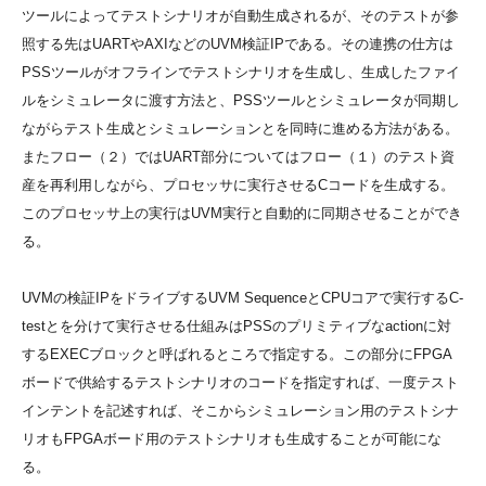
ツールによってテストシナリオが自動生成されるが、そのテストが参
照する先はUARTやAXIなどのUVM検証IPである。その連携の仕方は
PSSツールがオフラインでテストシナリオを生成し、生成したファイ
ルをシミュレータに渡す方法と、PSSツールとシミュレータが同期し
ながらテスト生成とシミュレーションとを同時に進める方法がある。
またフロー（２）ではUART部分についてはフロー（１）のテスト資
産を再利用しながら、プロセッサに実行させるCコードを生成する。
このプロセッサ上の実行はUVM実行と自動的に同期させることができ
る。
UVMの検証IPをドライブするUVM SequenceとCPUコアで実行するC-
testとを分けて実行させる仕組みはPSSのプリミティブなactionに対
するEXECブロックと呼ばれるところで指定する。この部分にFPGA
ボードで供給するテストシナリオのコードを指定すれば、一度テスト
インテントを記述すれば、そこからシミュレーション用のテストシナ
リオもFPGAボード用のテストシナリオも生成することが可能にな
る。