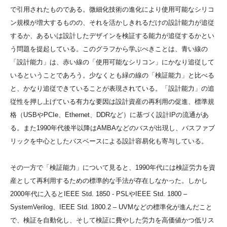
で引用されたものである。微細化技術の進化により使用可能なシリコ
ン規模が増大するものの、それを活かしきれるだけの設計能力が追従
するか、あるいは設計したデザインを検証する能力が追従するかとい
う問題を提起している。このグラフから学ぶべきことは、青い線の
「設計能力」は、赤い線の「使用可能なシリコン」にかなり追従して
いるということであろう。少なくとも緑の線の「検証能力」と比べる
と、かなり追従できていることが表現されている。「設計能力」の追
従性を押し上げている有力な要因は設計資産の再利用の促進、標準規
格（USBやPCIe、Ethernet、DDRなど）に基づく設計IPの流通があ
る。また1990年代後半以降はAMBAなどのバスが出現し、バスファブ
リックを中心としたバスベースによる設計容易化も寄与している。
その一方で「検証能力」について見ると、1990年代には検証労力を資
産として再利用するための標準的な手法が存在しなかった。しかし
2000年代に入るとIEEE Std. 1850 - PSLやIEEE Std. 1800 –
SystemVerilog、IEEE Std. 1800.2 – UVMなどの標準化が進んだこと
で、検証を自動化し、そして検証に費やした労力を高価値かつ低リス