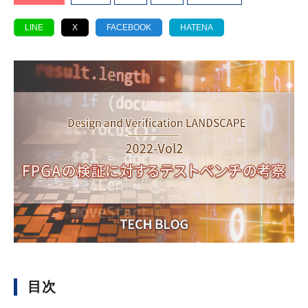
LINE
X
FACEBOOK
HATENA
目次