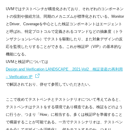
UVMではテストベンチが構造化されており、それぞれのコンポーネン
トの役割や接続方法、同期のメカニズムが標準化されている。Monitor
とDriver、Coverageを中心とした検証コンポーネントはエージェント
と呼ばれ、特定プロトコルで定義されるコマンドなどの抽象度（トラ
ンザクションレベル）でテストを駆動したり、また対象デザインの反
応を監視したりすることができる。これが検証IP（VIP）の基本的な
機能になる。
UVMと検証IPについては
Design and Verification LANDSCAPE 2021-Vol2 検証資産の再利用
– Verification IP
で解説されており、併せて参照していただきたい。
ここで改めてテストベンチとテストシナリオについて考えてみると、
テストベンチはテストをする環境であり構造である。検証をどのよう
に行うか、つまり「How」に相当する。多くは検証IPを準備すること
で構築することが可能である。一方でテストシナリオは、テストベン
チを介してデザインを活性化し、何をテストするのか、つまり