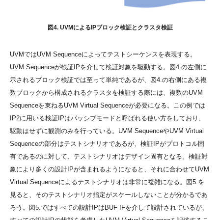
図4. UVMによるIPブロック検証とクラスタ検証
UVMではUVM Sequenceによってテストシーケンスを表現する。
UVM Sequenceが検証IPを介して検証対象を駆動する。図4.の左側に
示されるブロック検証では至って単純であるが、図4.の右側にある複
数ブロックから構成されるクラスタを検証する際には、複数のUVM
Sequenceを束ねるUVM Virtual Sequenceが必要になる。この例では
IP2に用いる検証IPはパッシブモードと呼ばれる使い方をしており、
駆動はせずに観測のみを行っている。UVM SequenceやUVM Virtual
Sequenceの部分はテストシナリオであるが、検証IPがプロトコル固
有であるのに対して、テストシナリオはデザイン固有となる。検証対
象により多くの設計IPが含まれるようになると、それに合わせてUVM
Virtual Sequenceによるテストシナリオは非常に複雑になる。図5.を
見ると、そのテストシナリオ指定がスケールしないことが分かるであ
ろう。図5.ではすべての設計IPはBUF IFを介して設計されているが、