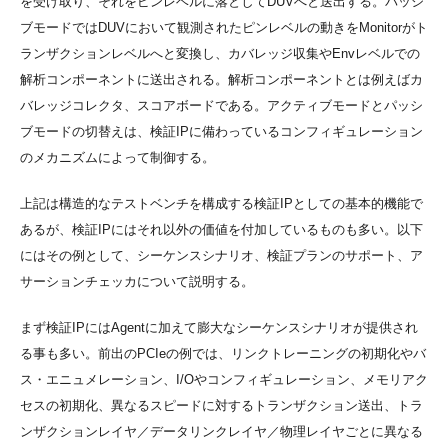
を受け取り、それをピンレベルに落としてDUVへと送出する。パッシ
ブモードではDUVにおいて観測されたピンレベルの動きをMonitorがト
ランザクションレベルへと変換し、カバレッジ収集やEnvレベルでの
解析コンポーネントに送出される。解析コンポーネントとは例えばカ
バレッジコレクタ、スコアボードである。アクティブモードとパッシ
ブモードの切替えは、検証IPに備わっているコンフィギュレーション
のメカニズムによって制御する。
上記は構造的なテストベンチを構成する検証IPとしての基本的機能で
あるが、検証IPにはそれ以外の価値を付加しているものも多い。以下
にはその例として、シーケンスシナリオ、検証プランのサポート、ア
サーションチェッカについて説明する。
まず検証IPにはAgentに加えて膨大なシーケンスシナリオが提供され
る事も多い。前出のPCIeの例では、リンクトレーニングの初期化やバ
ス・エニュメレーション、I/Oやコンフィギュレーション、メモリアク
セスの初期化、異なるスピードに対するトランザクション送出、トラ
ンザクションレイヤ／データリンクレイヤ／物理レイヤごとに異なる