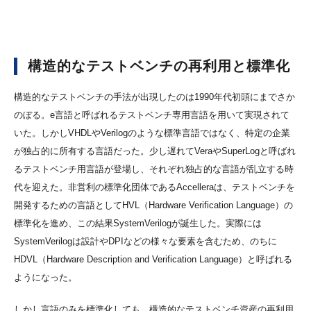
構造的なテストベンチの再利用と標準化
構造的なテストベンチの手法が出現したのは1990年代初頭にまでさか
のぼる。e言語と呼ばれるテストベンチ専用言語を用いて実現されて
いた。しかしVHDLやVerilogのような標準言語ではなく、特定の企業
が独占的に所有する言語だった。少し遅れてVeraやSuperLogと呼ばれ
るテストベンチ用言語が登場し、それぞれ独占的な言語が乱立する時
代を迎えた。非営利の標準化団体であるAccelleraは、テストベンチを
開発するための言語としてHVL（Hardware Verification Language）の
標準化を進め、この結果SystemVerilogが誕生した。実際には
SystemVerilogは設計やDPIなどの様々な要素を含むため、のちに
HDVL（Hardware Description and Verification Language）と呼ばれる
ようになった。
しかし言語のみを標準化しても、構造的なテストベンチ資産の再利用