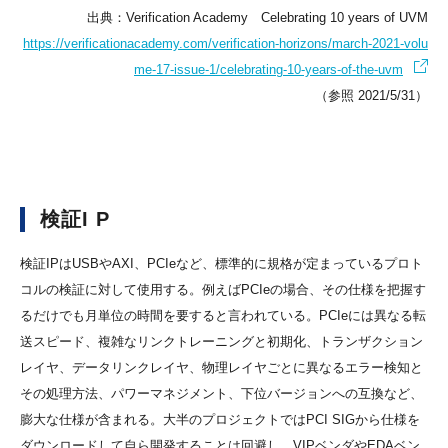
出典：Verification Academy Celebrating 10 years of UVM
https://verificationacademy.com/verification-horizons/march-2021-volu
me-17-issue-1/celebrating-10-years-of-the-uvm
（参照 2021/5/31）
検証I P
検証IPはUSBやAXI、PCIeなど、標準的に規格が定まっているプロト
コルの検証に対して使用する。例えばPCIeの場合、その仕様を把握す
るだけでも月単位の時間を要すると言われている。PCIeには異なる転
送スピード、複雑なリンクトレーニングと初期化、トランザクション
レイヤ、データリンクレイヤ、物理レイヤごとに異なるエラー検知と
その処理方法、パワーマネジメント、下位バージョンへの互換など、
膨大な仕様が含まれる。大半のプロジェクトではPCI SIGから仕様を
ダウンロードして自ら開発することは回避し、VIPベンダやEDAベン