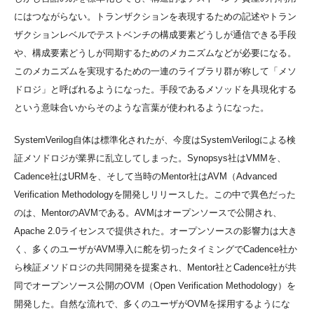
にはつながらない。トランザクションを表現するための記述やトラン
ザクションレベルでテストベンチの構成要素どうしが通信できる手段
や、構成要素どうしが同期するためのメカニズムなどが必要になる。
このメカニズムを実現するための一連のライブラリ群が称して「メソ
ドロジ」と呼ばれるようになった。手段であるメソッドを具現化する
という意味合いからそのような言葉が使われるようになった。
SystemVerilog自体は標準化されたが、今度はSystemVerilogによる検
証メソドロジが業界に乱立してしまった。Synopsys社はVMMを、
Cadence社はURMを、そして当時のMentor社はAVM（Advanced
Verification Methodologyを開発しリリースした。この中で異色だった
のは、MentorのAVMである。AVMはオープンソースで公開され、
Apache 2.0ライセンスで提供された。オープンソースの影響力は大き
く、多くのユーザがAVM導入に舵を切ったタイミングでCadence社か
ら検証メソドロジの共同開発を提案され、Mentor社とCadence社が共
同でオープンソース公開のOVM（Open Verification Methodology）を
開発した。自然な流れで、多くのユーザがOVMを採用するようにな