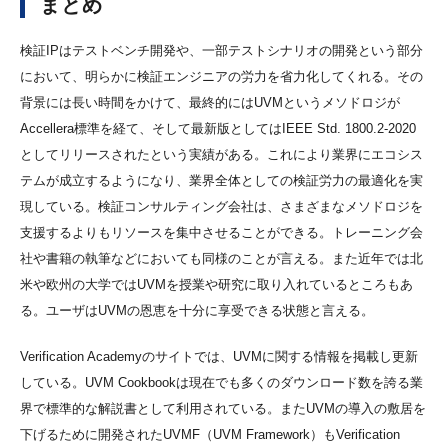
まとめ
検証IPはテストベンチ開発や、一部テストシナリオの開発という部分
において、明らかに検証エンジニアの労力を省力化してくれる。その
背景には長い時間をかけて、最終的にはUVMというメソドロジが
Accellera標準を経て、そして最新版としてはIEEE Std. 1800.2-2020
としてリリースされたという実績がある。これにより業界にエコシス
テムが成立するようになり、業界全体としての検証労力の最適化を実
現している。検証コンサルティング会社は、さまざまなメソドロジを
支援するよりもリソースを集中させることができる。トレーニング会
社や書籍の執筆などにおいても同様のことが言える。また近年では北
米や欧州の大学ではUVMを授業や研究に取り入れているところもあ
る。ユーザはUVMの恩恵を十分に享受できる状態と言える。
Verification Academyのサイトでは、UVMに関する情報を掲載し更新
している。UVM Cookbookは現在でも多くのダウンロード数を誇る業
界で標準的な解説書として利用されている。またUVMの導入の敷居を
下げるために開発されたUVMF（UVM Framework）もVerification