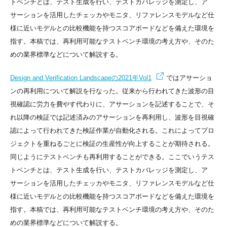
トベンチとは、テスト生成を行い、テストカバレッジを測定し、ア
サーションを活用したチェッカやモニタ、リファレンスモデルなど仕
様に近いモデルとの比較機能を持つスコアボードなどを備えた環境を
指す。本稿では、再利用可能なテストベンチ環境の考え方や、そのた
めの業界標準などについて解説する。
Design and Verification Landscapeの2021年Vol1
ではアサーショ
ンの再利用について解説を行なった。従来から行われてきた波形の目
視確認に労力を費やす代わりに、アサーションを記述することで、そ
れ以降の検証では記述済みのアサーションを再利用し、波形を目視確
認によって行われてきた検証作業が自動化される。これによってプロ
ジェクトを重ねるごとに検証の生産性が向上することが期待される。
同じようにテストベンチも再利用することができる。ここでいうテス
トベンチとは、テスト生成を行い、テストカバレッジを測定し、ア
サーションを活用したチェッカやモニタ、リファレンスモデルなど仕
様に近いモデルとの比較機能を持つスコアボードなどを備えた環境を
指す。本稿では、再利用可能なテストベンチ環境の考え方や、そのた
めの業界標準などについて解説する。