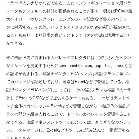
エラー挿入シナリオなどである。またコンフィギュレーション用パラ
メータもデフォルトの状態が提供されることが多く、例えばPCIeの最
大ペイロードやリンクトレーニングのタイマ設定など多くのパラメー
タに対応する。その他、バックドアアクセスのためのAPIが提供され
ることもあり、より効率の良いテストシナリオの作成に活用すること
ができる。
次に検証IP内に含まれるカバレッジコレクタには、実行されたトラン
ザクションを測定するためにcoverpointやcovergroup、bin、crossなど
の記述が含まれる。検証IPベンダ／EDAベンダは検証プランに基づい
てカバレッジを記述しており、通常はExcelなどで管理している。検
証IPベンダ／EDAベンダによっては、その検証プランも検証IPの一部
としてExcelやCSVなどで提供するケースもある。ユーザはテストベ
ンチ全体のカバレッジをExcelなどで管理しながら、検証IPの検証プ
ランの部分を組み入れることで、トータルカバレッジを管理すること
ができる。検証マネジメントツールによっては、さまざまなカバレッ
ジデータをマージし、Excelなどもツールに読み込んで一元管理する
こともできる。