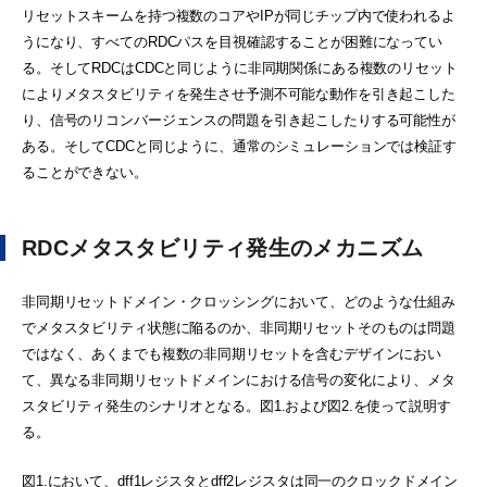
リセットスキームを持つ複数のコアやIPが同じチップ内で使われるよ
うになり、すべてのRDCパスを目視確認することが困難になってい
る。そしてRDCはCDCと同じように非同期関係にある複数のリセット
によりメタスタビリティを発生させ予測不可能な動作を引き起こした
り、信号のリコンバージェンスの問題を引き起こしたりする可能性が
ある。そしてCDCと同じように、通常のシミュレーションでは検証す
ることができない。
RDCメタスタビリティ発生のメカニズム
非同期リセットドメイン・クロッシングにおいて、どのような仕組み
でメタスタビリティ状態に陥るのか、非同期リセットそのものは問題
ではなく、あくまでも複数の非同期リセットを含むデザインにおい
て、異なる非同期リセットドメインにおける信号の変化により、メタ
スタビリティ発生のシナリオとなる。図1.および図2.を使って説明す
る。
図1.において、dff1レジスタとdff2レジスタは同一のクロックドメイン