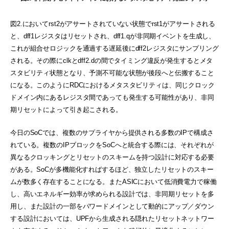
図2.においてrst2がアサートされていない状態でrst1がアサートされる
と、dff1レジスタはリセットされ、dff1.qが非同期イベントを生成し、
これが組合せロジックを通過する遅延後にdff2レジスタにサンプリング
される。その際にclkとdff2.dの間でタイミング違反が発生するとメタ
スタビリティ状態となり、予測不可能な状態が後段へと伝搬すること
になる。このようにRDCにおけるメタスタビリティは、同じクロック
ドメイン内にあるレジスタ間であっても発生する可能性があり、非同
期リセットによって引き起こされる。
今日のSoCでは、複数のサプライヤから提供される多数のIPで構成さ
れている。複数のIPブロックをSoCへと統合する際には、それぞれが
異なるクロッキングとリセットのスキームを持つ設計に対応する必要
がある。SoCが多機能化すればするほど、独立したリセットのスキー
ムが数多く存在することになる。またASICにおいて低消費電力で稼働
し、高いエネルギー効率が求められる設計では、非同期リセットを多
用し、また設計の一部をパワードメインとして動的にアップ／ダウン
する設計においては、UPFから生成される隠れたリセットネットワー