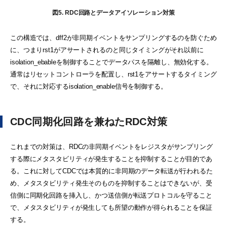
図5. RDC回路とデータアイソレーション対策
この構造では、dff2が非同期イベントをサンプリングするのを防ぐため
に、つまりrst1がアサートされるのと同じタイミングがそれ以前に
isolation_ebableを制御することでデータパスを隔離し、無効化する。
通常はリセットコントローラを配置し、rst1をアサートするタイミング
で、それに対応するisolation_enable信号を制御する。
CDC同期化回路を兼ねたRDC対策
これまでの対策は、RDCの非同期イベントをレジスタがサンプリング
する際にメタスタビリティが発生することを抑制することが目的であ
る。これに対してCDCでは本質的に非同期のデータ転送が行われるた
め、メタスタビリティ発生そのものを抑制することはできないが、受
信側に同期化回路を挿入し、かつ送信側が転送プロトコルを守ること
で、メタスタビリティが発生しても所望の動作が得られることを保証
する。