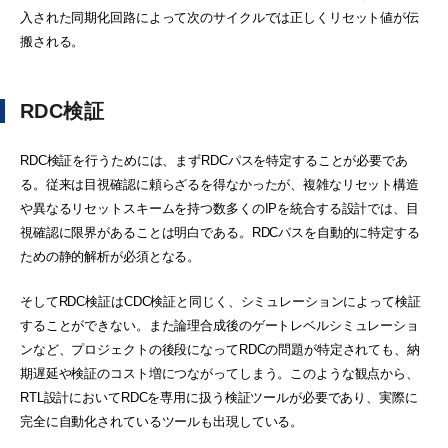
入された同期化回路によって次のサイクルでは正しくリセット値が伝
搬される。
RDC検証
RDC検証を行うためには、まずRDCパスを特定することが必要であ
る。従来は目視確認に頼らざるを得なかったが、複雑なリセット構造
や異なるリセットスキームを持つ数多くのIPを統合する設計では、目
視確認に限界があることは明白である。RDCパスを自動的に特定する
ための静的解析が必須となる。
そしてRDC検証はCDC検証と同じく、シミュレーションによって検証
することができない。また論理合成後のゲートレベルシミュレーショ
ンなど、プロジェクトの後段になってRDCの問題が特定されても、納
期遅延や検証のコスト増につながってしまう。このような観点から、
RTL設計においてRDCを専用に扱う検証ツールが必要であり、実際に
完全に自動化されているツールも出現している。