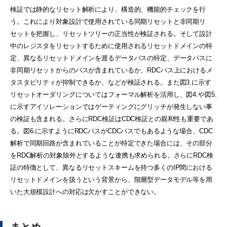
検証では静的なリセット解析により、構造的、機能的チェックを行
う。これにより対象設計で使用されている同期リセットと非同期リ
セットを把握し、リセットツリーの正当性が検証される。そして設計
中のレジスタをリセットするために使用されるリセットドメインの特
定、異なるリセットドメインを渡るデータパスの特定、データパスに
非同期リセットからのパスが含まれているか、RDCパス上におけるメ
タスタビリティが抑制できるか、などが検証される。また図3.に示す
リセットオーダリングについてはフォーマル解析を活用し、図4.や図5.
に示すアイソレーションではゲーティングにグリッチが発生しない事
の検証も含まれる。さらにRDC検証はCDC検証との親和性も重要であ
る。図6.に示すようにRDCパスがCDCパスでもあるような場合、CDC
解析で同期回路が含まれていることが特定できた場合には、その部分
をRDC解析の対象除外とするような連携も求められる。さらにRDC検
証の特徴として、異なるリセットスキームを持つ多くのIP間における
リセットドメインを扱うという背景から、階層型データモデル等を用
いた大規模設計への対応は欠かすことができない。