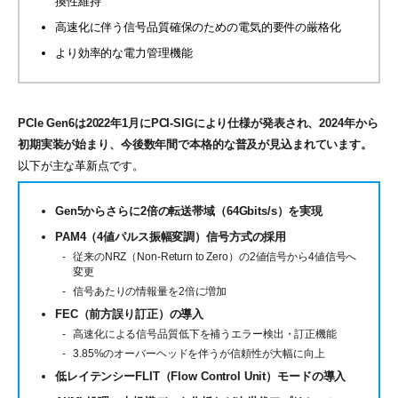
換性維持
高速化に伴う信号品質確保のための電気的要件の厳格化
より効率的な電力管理機能
PCIe Gen6は2022年1月にPCI-SIGにより仕様が発表され、2024年から
初期実装が始まり、今後数年間で本格的な普及が見込まれています。
以下が主な革新点です。
Gen5からさらに2倍の転送帯域（64Gbits/s）を実現
PAM4（4値パルス振幅変調）信号方式の採用
従来のNRZ（Non-Return to Zero）の2値信号から4値信号へ
変更
信号あたりの情報量を2倍に増加
FEC（前方誤り訂正）の導入
高速化による信号品質低下を補うエラー検出・訂正機能
3.85%のオーバーヘッドを伴うが信頼性が大幅に向上
低レイテンシーFLIT（Flow Control Unit）モードの導入