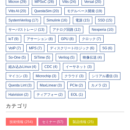
Micron (29)
MPSoC (28)
Vitis (24)
Versal (20)
Vitis AI (20)
QuestaSim (20)
モデルベース開発 (19)
SystemVerilog (17)
Simulink (16)
電源 (15)
SSD (15)
サーバ/ストレージ (13)
アナログ回路 (12)
Nexperia (10)
IoT (9)
アサーション (8)
GPU (8)
クロック (7)
VoIP (7)
MPS (7)
ディスクリート/ロジック (6)
5G (6)
So-One (5)
SiTime (5)
Verilog (5)
映像伝送 (4)
組み込みLinux (4)
CDC (4)
イーサネット (3)
マイコン (3)
Microchip (3)
クラウド (3)
シリアル通信 (3)
Questa Lint (3)
MaxLinear (3)
PCIe (2)
カメラ (2)
Haivision (2)
ティアフォー (2)
EOL (1)
カテゴリ
技術情報 (254)
セミナー (57)
製品情報 (25)