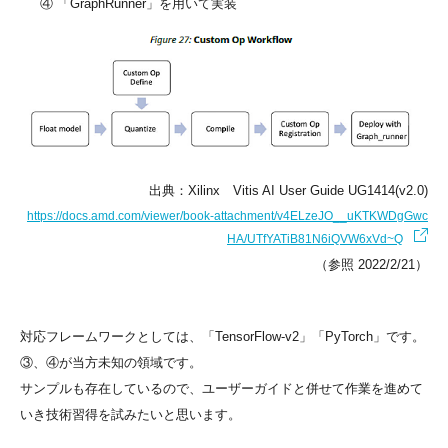
④ 「GraphRunner」を用いて実装
出典：Xilinx Vitis AI User Guide UG1414(v2.0)
https://docs.amd.com/viewer/book-attachment/v4ELzeJO__uKTKWDgGwc
HA/UTfYATiB81N6iQVW6xVd~Q
（参照 2022/2/21）
対応フレームワークとしては、「TensorFlow-v2」「PyTorch」です。
③、④が当方未知の領域です。
サンプルも存在しているので、ユーザーガイドと併せて作業を進めて
いき技術習得を試みたいと思います。