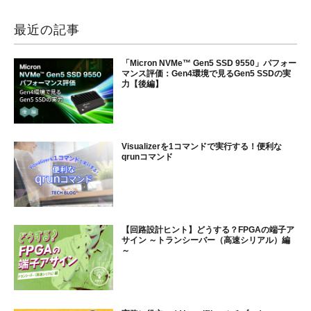
最近の記事
「Micron NVMe™ Gen5 SSD 9550」パフォー
マンス評価：Gen4環境で見るGen5 SSDの実
力【後編】
Visualizerを1コマンドで実行する！便利な
qrunコマンド
【回路設計ヒント】どうする？FPGAの端子ア
サイン ～トランシーバー（高速シリアル）編
～