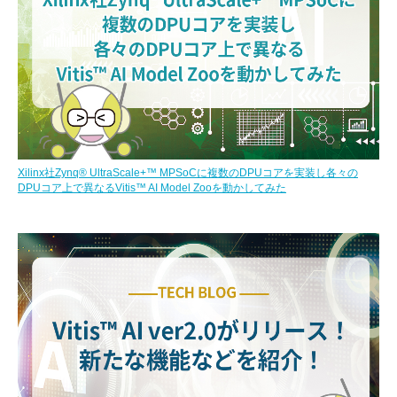
Xilinx社Zynq® UltraScale+™ MPSoCに複数のDPUコアを実装し各々の
DPUコア上で異なるVitis™ AI Model Zooを動かしてみた