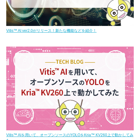
Vitis™ AI ver2.0がリリース！新たな機能などを紹介！
Vitis™ AIを用いて、オープンソースのYOLOをKria™ KV260上で動かしてみ