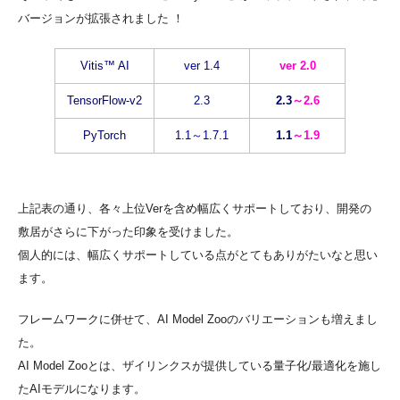
バージョンが拡張されました ！
Vitis™ AI
ver 1.4
ver 2.0
TensorFlow-v2
2.3
2.3
～2.6
PyTorch
1.1～1.7.1
1.1
～1.9
上記表の通り、各々上位Verを含め幅広くサポートしており、開発の
敷居がさらに下がった印象を受けました。
個人的には、幅広くサポートしている点がとてもありがたいなと思い
ます。
フレームワークに併せて、AI Model Zooのバリエーションも増えまし
た。
AI Model Zooとは、ザイリンクスが提供している量子化/最適化を施し
たAIモデルになります。