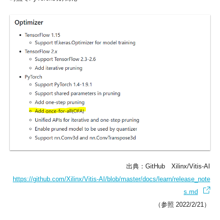
出典：GitHub Xilinx/Vitis-AI
https://github.com/Xilinx/Vitis-AI/blob/master/docs/learn/release_note
s.md
（参照 2022/2/21）