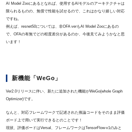
AI Model Zooにあるとなれば、使用するAIモデルのアーキテクチャは
限られるものの、無償で性能を試せるので、これはかなり嬉しい対応
ですね。
例えば、resnet50については、非OFA verもAI Model Zooにあるの
で、OFAの有無でどの程度差分があるのか、今後見てみようかなと思
います！
新機能「WeGo」
Ver2.0リリースに伴い、新たに追加された機能がWeGo(whole Graph
Optimizer)です。
なんと、対応フレームワークで記述された推論コードをそのまま評価
ボード上で用いて実行できるとのことです！
現状、評価ボードはVersal、フレームワークはTensorFlow-v1のみと