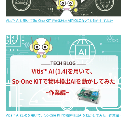
Vitis™ AIを用いてSo-One KITで物体検出AI(YOLOなど)を動かしてみた
Vitis™ AI (1.4)を用いて、So-One KITで物体検出AIを動かしてみた ~作業編~