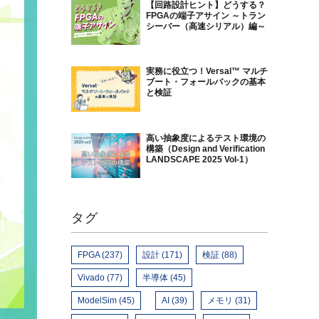
【回路設計ヒント】どうする？
FPGAの端子アサイン ～トラン
シーバー（高速シリアル）編～
実務に役立つ！Versal™ マルチ
ブート・フォールバックの基本
と検証
高い抽象度によるテスト環境の
構築（Design and Verification
LANDSCAPE 2025 Vol-1）
タグ
FPGA (237)
設計 (171)
検証 (88)
Vivado (77)
半導体 (45)
ModelSim (45)
AI (39)
メモリ (31)