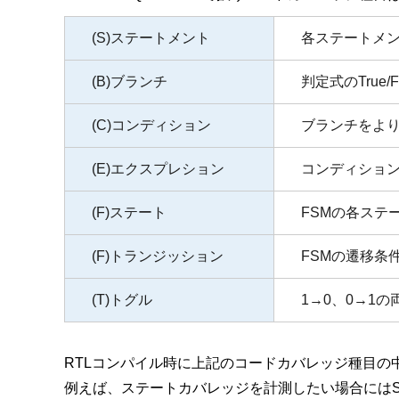
(S)ステートメント
各ステートメ
(B)ブランチ
判定式のTrue
(C)コンディション
ブランチをより細
(E)エクスプレション
コンディショ
(F)ステート
FSMの各ステ
(F)トランジッション
FSMの遷移条
(T)トグル
1→0、0→1
RTLコンパイル時に上記のコードカバレッジ種目の
例えば、ステートカバレッジを計測したい場合には