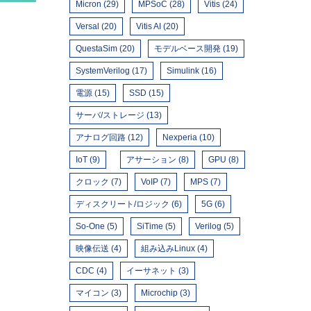
Micron (29)
MPSoC (28)
Vitis (24)
Versal (20)
Vitis AI (20)
。
QuestaSim (20)
モデルベース開発 (19)
SystemVerilog (17)
Simulink (16)
電源 (15)
SSD (15)
サーバ/ストレージ (13)
アナログ回路 (12)
Nexperia (10)
IoT (9)
アサーション (8)
GPU (8)
クロック (7)
VoIP (7)
MPS (7)
ディスクリート/ロジック (6)
5G (6)
So-One (5)
SiTime (5)
Verilog (5)
映像伝送 (4)
組み込みLinux (4)
CDC (4)
イーサネット (3)
マイコン (3)
Microchip (3)