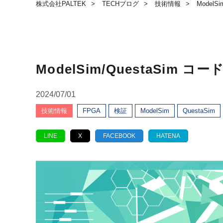
株式会社PALTEK
TECHブログ
技術情報
Model
ModelSim/QuestaSim
2024/07/01
技術情報
FPGA
検証
ModelSim
QuestaSim
LINE
X
FACEBOOK
HATENA