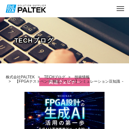
TECHブログ
株式会社PALTEK
TECHブログ
技術情報
【FPGAテストベンチ/検証ノウハウ】シミュレーション豆知識 ～ 