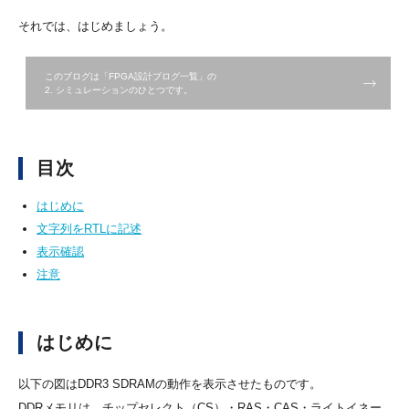
それでは、はじめましょう。
このブログは「FPGA設計ブログ一覧」の
2. シミュレーションのひとつです。
目次
はじめに
文字列をRTLに記述
表示確認
注意
はじめに
以下の図はDDR3 SDRAMの動作を表示させたものです。
DDRメモリは、チップセレクト（CS）・RAS・CAS・ライトイネー