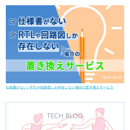
仕様書がない／RTLや回路図しか存在しない場合の置き換えサービス