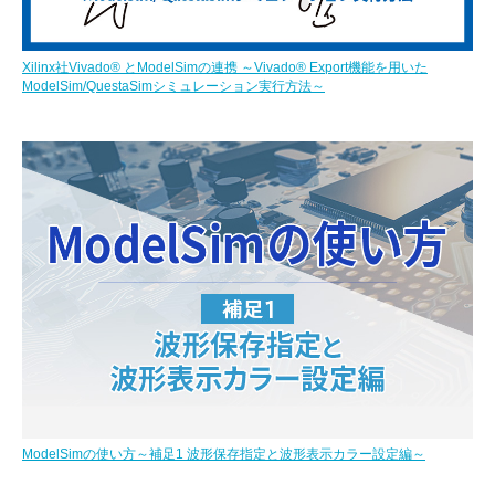
Xilinx社Vivado® とModelSimの連携 ～Vivado® Export機能を用いた
ModelSim/QuestaSimシミュレーション実行方法～
ModelSimの使い方～補足1 波形保存指定と波形表示カラー設定編～