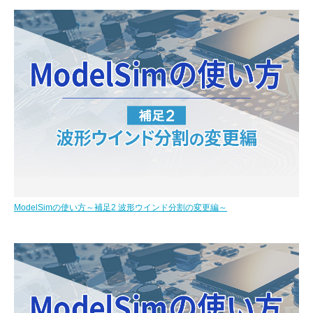
ModelSimの使い方～補足2 波形ウインド分割の変更編～