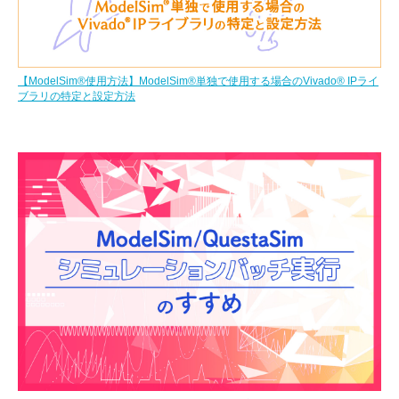
【ModelSim®使用方法】ModelSim®単独で使用する場合のVivado® IPライ
ブラリの特定と設定方法