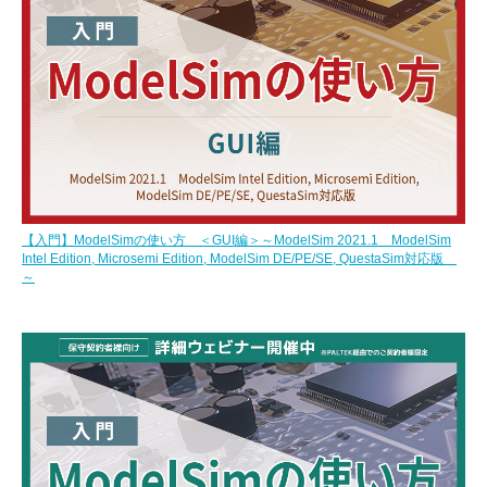
【入門】ModelSimの使い方 ＜GUI編＞～ModelSim 2021.1 ModelSim
Intel Edition, Microsemi Edition, ModelSim DE/PE/SE, QuestaSim対応版
～