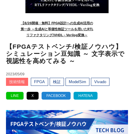
【FPGAテストベンチ/検証ノウハウ】
シミュレーション豆知識 ～ 文字表示で
視認性を高めてみる ～
2023/05/09
技術情報
FPGA
検証
ModelSim
Vivado
LINE
X
FACEBOOK
HATENA