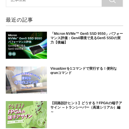
最近の記事
「Micron NVMe™ Gen5 SSD 9550」パフォー
マンス評価：Gen4環境で見るGen5 SSDの実
力【後編】
Visualizerを1コマンドで実行する！便利な
qrunコマンド
【回路設計ヒント】どうする？FPGAの端子ア
サイン ～トランシーバー（高速シリアル）編
～