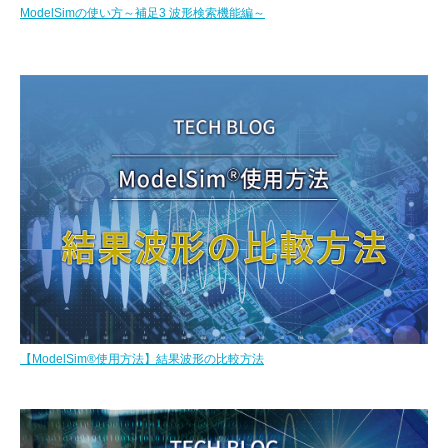
ModelSimの使い方～補足3 波形検索機能編～
【ModelSim®使用方法】結果波形の比較方法