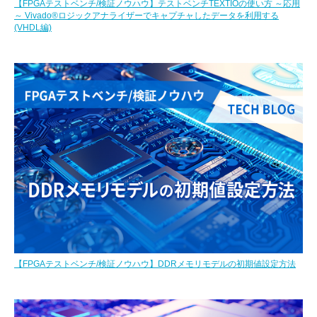
【FPGAテストベンチ/検証ノウハウ】テストベンチTEXTIOの使い方 ～応用
～ Vivado®ロジックアナライザーでキャプチャしたデータを利用する
(VHDL編)
【FPGAテストベンチ/検証ノウハウ】DDRメモリモデルの初期値設定方法