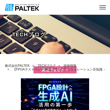
TECHブログ
株式会社PALTEK
TECHブログ
技術情報
【FPGAテストベンチ/検証ノウハウ】シミュレーション豆知識 ～ 