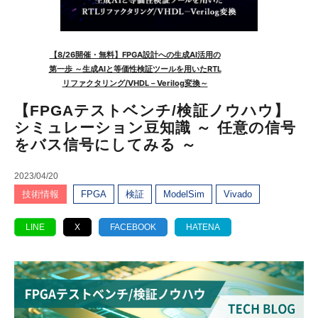
【FPGAテストベンチ/検証ノウハウ】
シミュレーション豆知識 ～ 任意の信号
をバス信号にしてみる ～
2023/04/20
技術情報
FPGA
検証
ModelSim
Vivado
LINE
X
FACEBOOK
HATENA