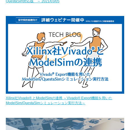
QuestaSim対応版 ～ 2021/03/05
Xilinx社Vivado® とModelSimの連携 ～Vivado® Export機能を用いた
ModelSim/QuestaSimシミュレーション実行方法～