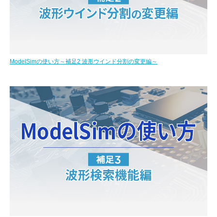
ModelSimの使い方～補足2 波形ウインド分割の変更編～