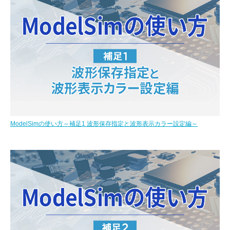
ModelSimの使い方～補足1 波形保存指定と波形表示カラー設定編～