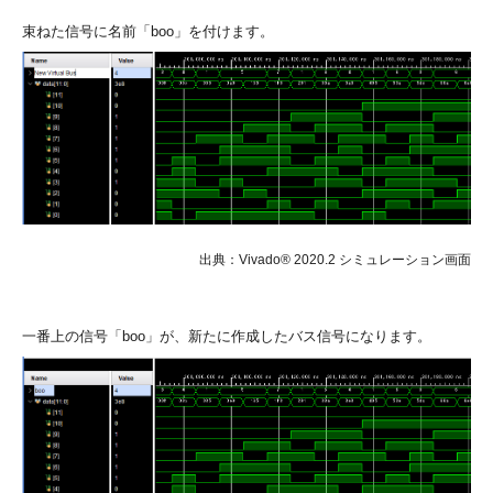
束ねた信号に名前「boo」を付けます。
出典：Vivado® 2020.2 シミュレーション画面
一番上の信号「boo」が、新たに作成したバス信号になります。