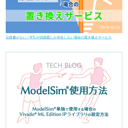
仕様書がない／RTLや回路図しか存在しない場合の置き換えサービス