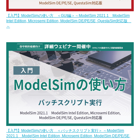
【入門】ModelSimの使い方 ＜GUI編＞～ModelSim 2021.1 ModelSim
Intel Edition, Microsemi Edition, ModelSim DE/PE/SE, QuestaSim対応版
～
【入門】ModelSimの使い方 ＜バッチスクリプト実行＞ ～ModelSim
2021.1 ModelSim Intel Edition, Microsemi Edition, ModelSim DE/PE/SE,