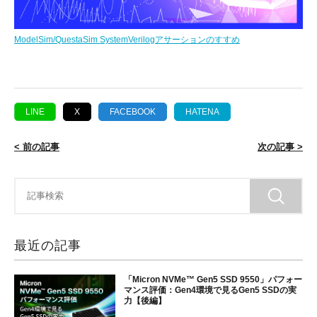
ModelSim/QuestaSim SystemVerilogアサーションのすすめ
LINE
X
FACEBOOK
HATENA
< 前の記事
次の記事 >
最近の記事
「Micron NVMe™ Gen5 SSD 9550」パフォー
マンス評価：Gen4環境で見るGen5 SSDの実
力【後編】