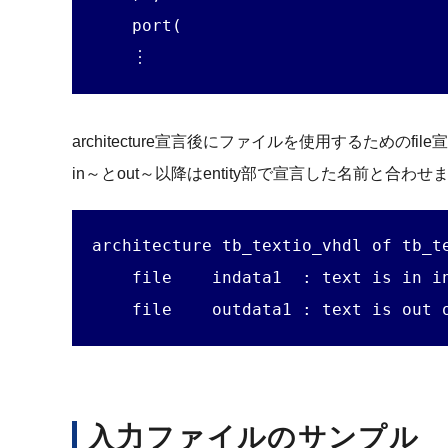
    port(

    ︙
architecture宣言後にファイルを使用するためのfi
in～とout～以降はentity部で宣言した名前と合わ
architecture tb_textio_vhdl of tb_te
    file    indata1  : text is in in
    file    outdata1 : text is out 
入力ファイルのサンプル