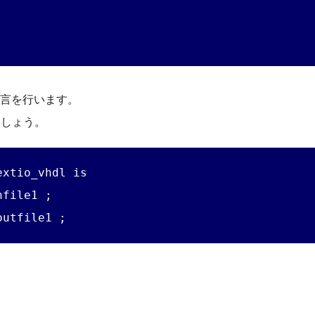
le宣言を行います。
せましょう。
xtio_vhdl is

file1 ;

outfile1 ;