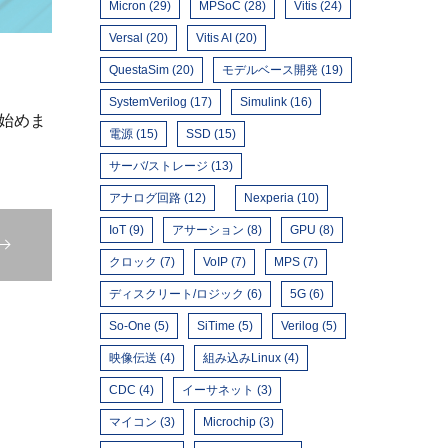
Micron (29)
MPSoC (28)
Vitis (24)
Versal (20)
Vitis AI (20)
QuestaSim (20)
モデルベース開発 (19)
SystemVerilog (17)
Simulink (16)
は始めま
電源 (15)
SSD (15)
サーバ/ストレージ (13)
アナログ回路 (12)
Nexperia (10)
IoT (9)
アサーション (8)
GPU (8)
クロック (7)
VoIP (7)
MPS (7)
ディスクリート/ロジック (6)
5G (6)
So-One (5)
SiTime (5)
Verilog (5)
映像伝送 (4)
組み込みLinux (4)
CDC (4)
イーサネット (3)
マイコン (3)
Microchip (3)