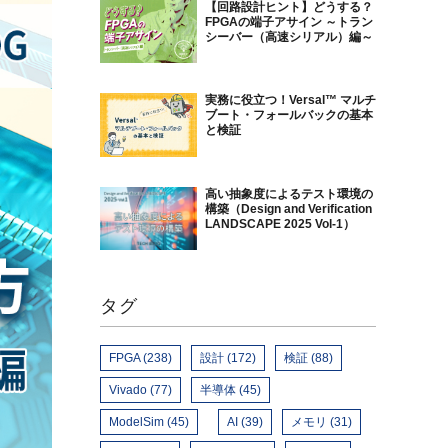
【回路設計ヒント】どうする？
FPGAの端子アサイン ～トラン
シーバー（高速シリアル）編～
実務に役立つ！Versal™ マルチ
ブート・フォールバックの基本
と検証
高い抽象度によるテスト環境の
構築（Design and Verification
LANDSCAPE 2025 Vol-1）
タグ
FPGA (238)
設計 (172)
検証 (88)
Vivado (77)
半導体 (45)
ModelSim (45)
AI (39)
メモリ (31)