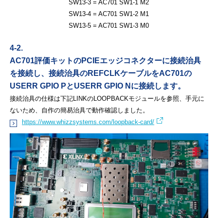
SW13-3 = AC701 SW1-1 M2
SW13-4 = AC701 SW1-2 M1
SW13-5 = AC701 SW1-3 M0
4-2.
AC701評価キットのPCIEエッジコネクターに接続治具
を接続し、接続治具のREFCLKケーブルを
AC701の
USERR GPIO PとUSERR GPIO Nに接続します。
接続治具の仕様は下記LINKのLOOPBACKモジュールを参照、手元に
ないため、自作の簡易治具で
動作確認しました。
https://www.whizzsystems.com/loopback-card/