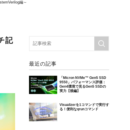
mVerilog編～
チ記
最近の記事
「Micron NVMe™ Gen5 SSD
9550」パフォーマンス評価：
Gen4環境で見るGen5 SSDの
実力【後編】
Visualizerを1コマンドで実行す
る！便利なqrunコマンド