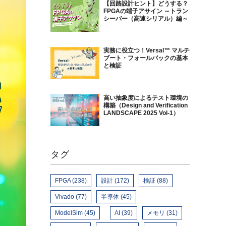
【回路設計ヒント】どうする？
FPGAの端子アサイン ～トラン
シーバー（高速シリアル）編～
実務に役立つ！Versal™ マルチ
ブート・フォールバックの基本
と検証
高い抽象度によるテスト環境の
構築（Design and Verification
LANDSCAPE 2025 Vol-1）
タグ
FPGA (238)
設計 (172)
検証 (88)
Vivado (77)
半導体 (45)
ModelSim (45)
AI (39)
メモリ (31)