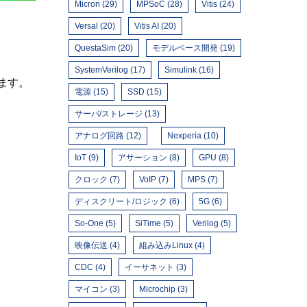
Micron (29)
MPSoC (28)
Vitis (24)
Versal (20)
Vitis AI (20)
QuestaSim (20)
モデルベース開発 (19)
SystemVerilog (17)
Simulink (16)
ます。
電源 (15)
SSD (15)
サーバ/ストレージ (13)
アナログ回路 (12)
Nexperia (10)
IoT (9)
アサーション (8)
GPU (8)
クロック (7)
VoIP (7)
MPS (7)
ディスクリート/ロジック (6)
5G (6)
So-One (5)
SiTime (5)
Verilog (5)
映像伝送 (4)
組み込みLinux (4)
CDC (4)
イーサネット (3)
マイコン (3)
Microchip (3)