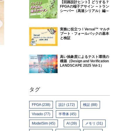
【回路設計ヒント】どうする？
FPGAの端子アサイン ～トラン
シーバー（高速シリアル）編～
実務に役立つ！Versal™ マルチ
ブート・フォールバックの基本
と検証
高い抽象度によるテスト環境の
構築（Design and Verification
LANDSCAPE 2025 Vol-1）
タグ
FPGA (238)
設計 (172)
検証 (88)
Vivado (77)
半導体 (45)
ModelSim (45)
AI (39)
メモリ (31)