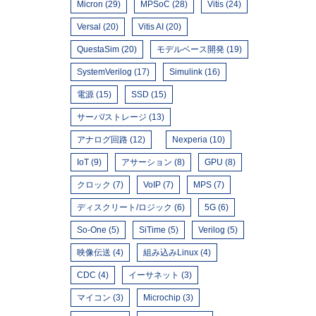
Micron (29)
MPSoC (28)
Vitis (24)
Versal (20)
Vitis AI (20)
QuestaSim (20)
モデルベース開発 (19)
SystemVerilog (17)
Simulink (16)
電源 (15)
SSD (15)
サーバ/ストレージ (13)
アナログ回路 (12)
Nexperia (10)
IoT (9)
アサーション (8)
GPU (8)
クロック (7)
VoIP (7)
MPS (7)
ディスクリート/ロジック (6)
5G (6)
So-One (5)
SiTime (5)
Verilog (5)
映像伝送 (4)
組み込みLinux (4)
CDC (4)
イーサネット (3)
マイコン (3)
Microchip (3)